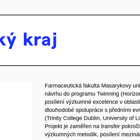
Farmaceutická fakulta Masarykovy uni
návrhu do programu Twinning (Horizon
posílení výzkumné excelence v oblast
dlouhodobé spolupráce s předními evr
(Trinity College Dublin, University of L
Projekt je zaměřen na transfer pokro
výzkumných metodik, posílení mezináro