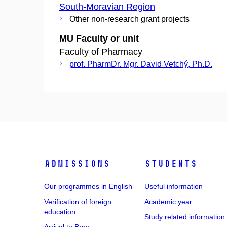
South-Moravian Region
Other non-research grant projects
MU Faculty or unit
Faculty of Pharmacy
prof. PharmDr. Mgr. David Vetchý, Ph.D.
Admissions
Students
Our programmes in English
Useful information
Verification of foreign
Academic year
education
Study related information