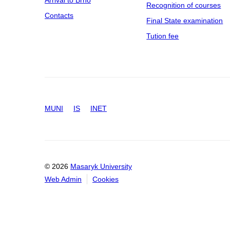
Arrival to Brno
Recognition of courses
Contacts
Final State examination
Tution fee
MUNI
IS
INET
© 2026
Masaryk University
Web Admin
Cookies