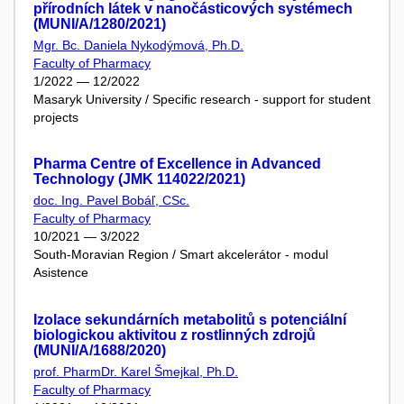
přírodních látek v nanočásticových systémech
(MUNI/A/1280/2021)
Mgr. Bc. Daniela Nykodýmová, Ph.D.
Faculty of Pharmacy
1/2022 — 12/2022
Masaryk University / Specific research - support for student
projects
Pharma Centre of Excellence in Advanced
Technology (JMK 114022/2021)
doc. Ing. Pavel Bobáľ, CSc.
Faculty of Pharmacy
10/2021 — 3/2022
South-Moravian Region / Smart akcelerátor - modul
Asistence
Izolace sekundárních metabolitů s potenciální
biologickou aktivitou z rostlinných zdrojů
(MUNI/A/1688/2020)
prof. PharmDr. Karel Šmejkal, Ph.D.
Faculty of Pharmacy