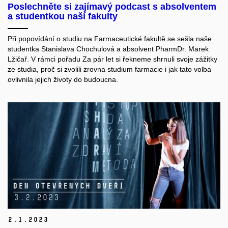
Poslechněte si zajímavý podcast s absolventem
a studentkou naší fakulty
Při popovídání o studiu na Farmaceutické fakultě se sešla naše
studentka Stanislava Chochulová a absolvent PharmDr. Marek
Lžičař. V rámci pořadu Za pár let si řekneme shrnuli svoje zážitky
ze studia, proč si zvolili zrovna studium farmacie i jak tato volba
ovlivnila jejich životy do budoucna.
2.
1.
2023