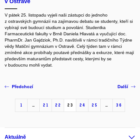
v Ostravě
V pátek 25. listopadu vyjeli naši zástupci do jednoho
z ostravských gymnázií na zajímavou debatu se studenty, kteří si
vybírají své budoucí studium a povolání. Studentka
Farmaceutické fakulty v Brně Daniela Hlavatá a vyučující doc.
PharmDr. Jan Gajdziok, Ph.D. navštívili v rámci tradičního Týdne
vědy Matiční gymnázium v Ostravě. Celý týden tam v rámci
zmíněné akce probíhaly poutavé přednášky a exkurze, které mají
především maturantům představit cesty, kterými by se
v budoucnu mohli vydat.
Předchozí
Další
1
…
21
22
23
24
25
…
36
Aktuálně