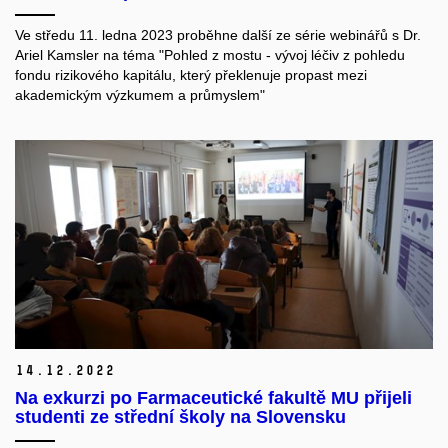
Ve středu 11. ledna 2023 proběhne další ze série webinářů s Dr.
Ariel Kamsler na téma "Pohled z mostu - vývoj léčiv z pohledu
fondu rizikového kapitálu, který překlenuje propast mezi
akademickým výzkumem a průmyslem"
14.
12.
2022
Na exkurzi po Farmaceutické fakultě MU přijeli
studenti ze střední školy na Slovensku