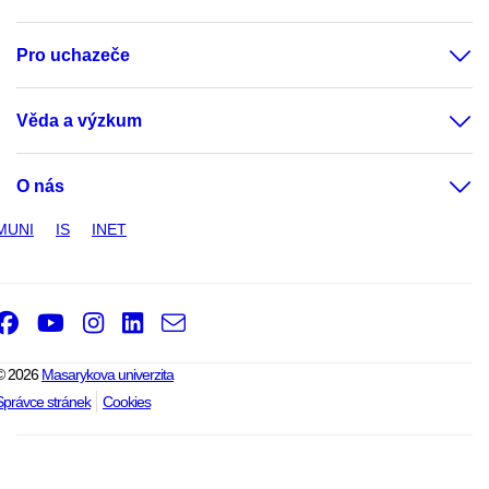
Pro uchazeče
Věda a výzkum
O nás
MUNI
IS
INET
Facebook
Youtube
Instagram
LinkedIn
e-
Email
mail
© 2026
Masarykova univerzita
Správce stránek
Cookies