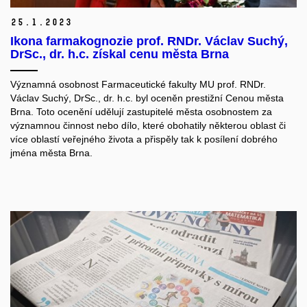
25.
1.
2023
Ikona farmakognozie prof. RNDr. Václav Suchý,
DrSc., dr. h.c. získal cenu města Brna
Významná osobnost Farmaceutické fakulty MU prof. RNDr.
Václav Suchý, DrSc., dr. h.c. byl oceněn prestižní Cenou města
Brna. Toto ocenění udělují zastupitelé města osobnostem
za
významnou činnost nebo dílo, které obohatily některou oblast či
více oblastí veřejného života a přispěly tak k posílení dobrého
jména města Brna.