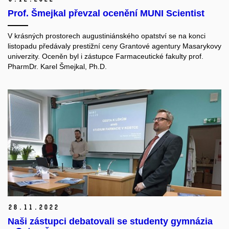
Prof. Šmejkal převzal ocenění MUNI Scientist
V krásných prostorech augustiniánského opatství se na konci
listopadu předávaly prestižní ceny Grantové agentury Masarykovy
univerzity. Oceněn byl i zástupce Farmaceutické fakulty prof.
PharmDr. Karel Šmejkal, Ph.D.
28.
11.
2022
Naši zástupci debatovali se studenty gymnázia