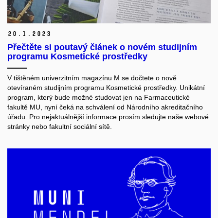
20.
1.
2023
Přečtěte si poutavý článek o novém studijním
programu Kosmetické prostředky
V tištěném univerzitním magazínu M se dočtete o nově
otevíraném studijním programu Kosmetické prostředky. Unikátní
program, který bude možné studovat jen na Farmaceutické
fakultě MU, nyní čeká na schválení od Národního akreditačního
úřadu. Pro nejaktuálnější informace prosím sledujte naše webové
stránky nebo fakultní sociální sítě.