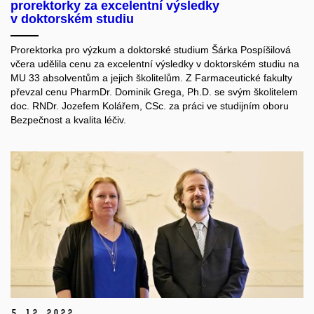
prorektorky za excelentní výsledky
v doktorském studiu
Prorektorka pro výzkum a doktorské studium Šárka Pospíšilová
včera udělila cenu za excelentní výsledky v doktorském studiu na
MU 33 absolventům a jejich školitelům. Z Farmaceutické fakulty
převzal cenu PharmDr. Dominik Grega, Ph.D. se svým školitelem
doc.
RNDr.
Jozefem
Kolářem
,
CSc.
za práci ve studijním oboru
Bezpečnost a kvalita léčiv.
5.
12.
2022