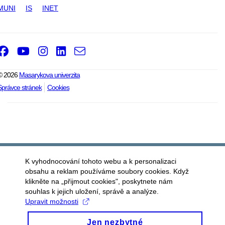
MUNI
IS
INET
Facebook
Youtube
Instagram
LinkedIn
e-
Email
mail
© 2026
Masarykova univerzita
Správce stránek
Cookies
K vyhodnocování tohoto webu a k personalizaci
obsahu a reklam používáme soubory cookies. Když
klikněte na „přijmout cookies", poskytnete nám
souhlas k jejich uložení, správě a analýze.
Upravit možnosti
Jen nezbytné