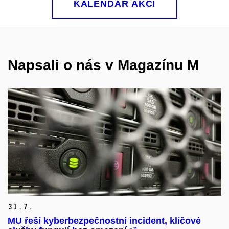
KALENDÁŘ AKCÍ
Napsali o nás v Magazínu M
31.
7.
MU řeší kyberbezpečnostní incident, klíčové