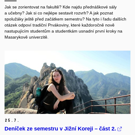
Jak se zorientovat na fakultě? Kde najdu přednáškové sály
a učebny? Jak si co nejlépe sestavit rozvrh? A jak poznat
spolužáky ještě před začátkem semestru? Na tyto i řadu dalších
otázek odpoví tradiční Prvákoviny, které každoročně nově
nastupujícím studentům a studentkám usnadní první kroky na
Masarykově univerzitě.
25.
7.
Deníček ze semestru v Jižní Koreji – část 2.