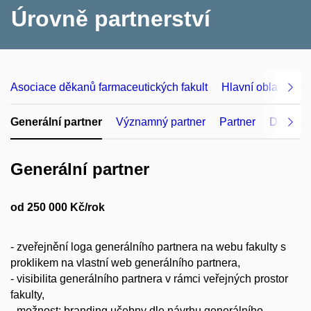
Úrovně partnerství
Asociace děkanů farmaceutických fakult
Hlavní oblasti sp
Generální partner
Významný partner
Partner
Další po
Generální partner
od 250 000 Kč/rok
- zveřejnění loga generálního partnera na webu fakulty s
proklikem na vlastní web generálního partnera,
- visibilita generálního partnera v rámci veřejných prostor
fakulty,
- možnost: branding učebny dle návrhu generálního