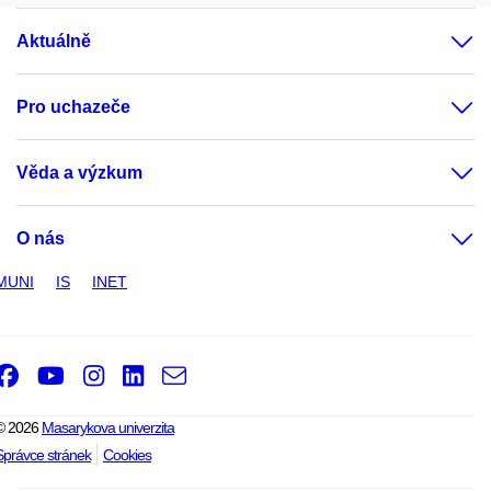
Aktuálně
Pro uchazeče
Věda a výzkum
O nás
MUNI
IS
INET
Facebook
Youtube
Instagram
LinkedIn
e-
Email
mail
© 2026
Masarykova univerzita
Správce stránek
Cookies