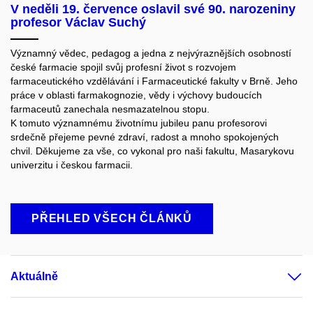
V neděli 19. července oslavil své 90. narozeniny
profesor Václav Suchý
Významný vědec, pedagog a jedna z nejvýraznějších osobností
české farmacie spojil svůj profesní život s rozvojem
farmaceutického vzdělávání i Farmaceutické fakulty v Brně. Jeho
práce v oblasti farmakognozie, vědy i výchovy budoucích
farmaceutů zanechala nesmazatelnou stopu.
K tomuto významnému životnímu jubileu panu profesorovi
srdečně přejeme pevné zdraví, radost a mnoho spokojených
chvil. Děkujeme za vše, co vykonal pro naši fakultu, Masarykovu
univerzitu i českou farmacii.
PŘEHLED VŠECH ČLÁNKŮ
Aktuálně