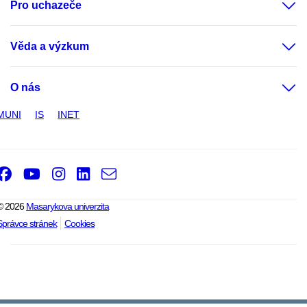
Pro uchazeče
Věda a výzkum
O nás
MUNI
IS
INET
Facebook
Youtube
Instagram
LinkedIn
e-
Email
mail
© 2026
Masarykova univerzita
Správce stránek
Cookies