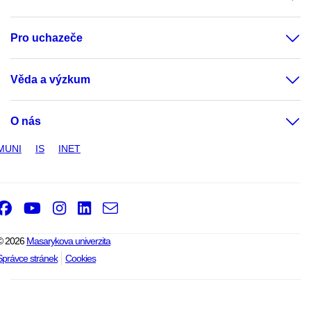
Pro uchazeče
Věda a výzkum
O nás
MUNI
IS
INET
Facebook
Youtube
Instagram
LinkedIn
e-
Email
mail
© 2026
Masarykova univerzita
Správce stránek
Cookies