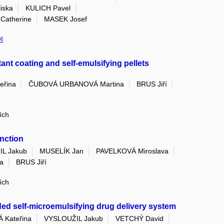
iska
KULICH Pavel
atherine
MASEK Josef
I
tant coating and self-emulsifying pellets
eřina
ČUBOVÁ URBANOVÁ Martina
BRUS Jiří
ích
unction
L Jakub
MUSELÍK Jan
PAVELKOVÁ Miroslava
a
BRUS Jiří
ích
oaded self-microemulsifying drug delivery system
 Kateřina
VYSLOUŽIL Jakub
VETCHÝ David