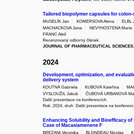
Tailored biopolymer capsules for colon-s
MUSELÍK Jan
KOMERSOVA Alena
ELBL 
MACHACKOVA Jana
NEVYHOSTENA Marie
FRANC Aleš
Recenzovaný odborný článek
JOURNAL OF PHARMACEUTICAL SCIENCES
2024
Development, optimization, and evaluati
delivery system
KOUTNÁ Gabriela
KUBOVÁ Kateřina
MA
VYSLOUŽIL Jakub
ČUBOVÁ URBANOVÁ Mar
Další prezentace na konferencích
Rok: 2024, druh: Další prezentace na konferenc
Enhancing Solubility and Bioefficacy o
Case of Macasiamenene F
BREZANI Veronika
BLONDEAU Nicolas
K