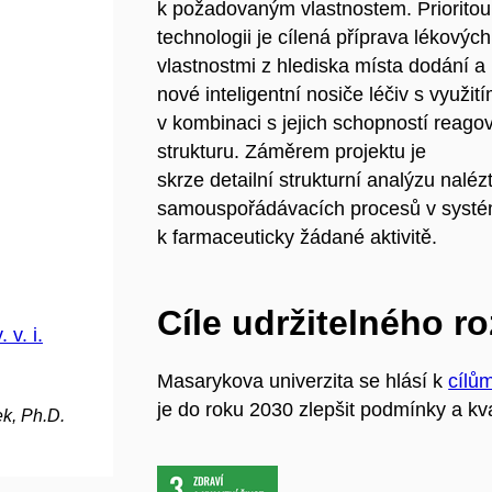
k požadovaným vlastnostem. Prioritou
technologii je cílená příprava lékový
vlastnostmi z hlediska místa dodání a r
nové inteligentní nosiče léčiv s využit
v kombinaci s jejich schopností reagov
strukturu. Záměrem projektu je
skrze detailní strukturní analýzu naléz
samouspořádávacích procesů v systém
k farmaceuticky žádané aktivitě.
Cíle udržitelného r
v. i.
Masarykova univerzita se hlásí k
cílů
je do roku 2030 zlepšit podmínky a kva
k, Ph.D.