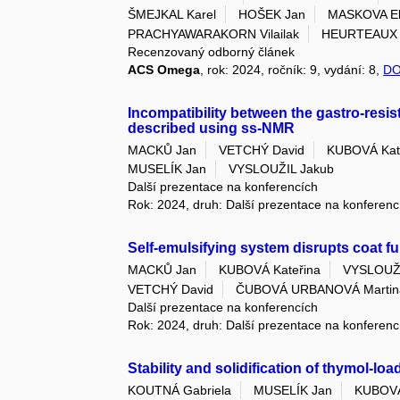
ŠMEJKAL Karel
HOŠEK Jan
MASKOVA El
PRACHYAWARAKORN Vilailak
HEURTEAUX C
Recenzovaný odborný článek
ACS Omega
, rok: 2024, ročník: 9, vydání: 8,
DO
Incompatibility between the gastro-resis
described using ss-NMR
MACKŮ Jan
VETCHÝ David
KUBOVÁ Kat
MUSELÍK Jan
VYSLOUŽIL Jakub
Další prezentace na konferencích
Rok: 2024, druh: Další prezentace na konferenc
Self-emulsifying system disrupts coat f
MACKŮ Jan
KUBOVÁ Kateřina
VYSLOUŽI
VETCHÝ David
ČUBOVÁ URBANOVÁ Martin
Další prezentace na konferencích
Rok: 2024, druh: Další prezentace na konferenc
Stability and solidification of thymol-l
KOUTNÁ Gabriela
MUSELÍK Jan
KUBOVÁ