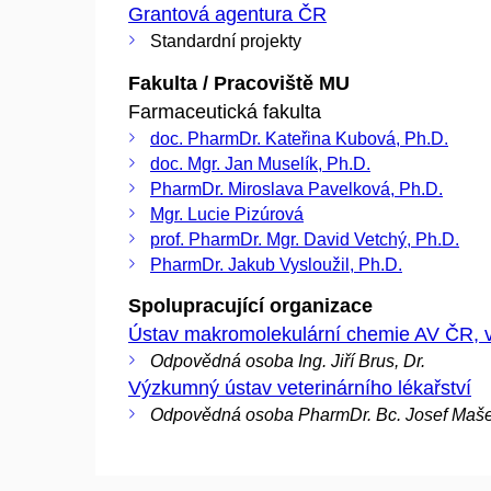
Grantová agentura ČR
Standardní projekty
Fakulta / Pracoviště MU
Farmaceutická fakulta
doc. PharmDr. Kateřina Kubová, Ph.D.
doc. Mgr. Jan Muselík, Ph.D.
PharmDr. Miroslava Pavelková, Ph.D.
Mgr. Lucie Pizúrová
prof. PharmDr. Mgr. David Vetchý, Ph.D.
PharmDr. Jakub Vysloužil, Ph.D.
Spolupracující organizace
Ústav makromolekulární chemie AV ČR, v. 
Odpovědná osoba Ing. Jiří Brus, Dr.
Výzkumný ústav veterinárního lékařství
Odpovědná osoba PharmDr. Bc. Josef Maše