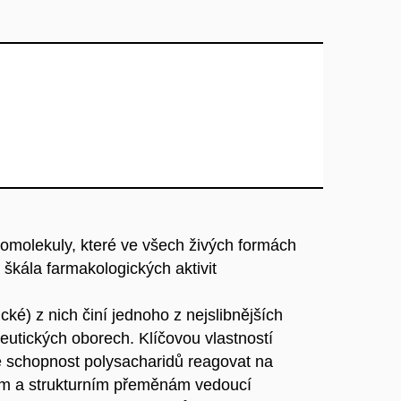
romolekuly, které ve všech živých formách
 škála farmakologických aktivit
cké) z nich činí jednoho z nejslibnějších
eutických oborech. Klíčovou vlastností
je schopnost polysacharidů reagovat na
kým a strukturním přeměnám vedoucí