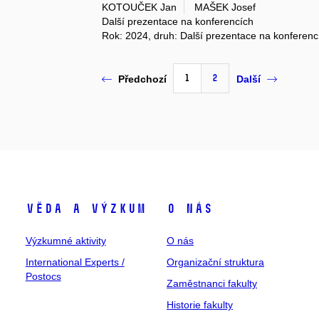
KOTOUČEK Jan
MAŠEK Josef
Další prezentace na konferencích
Rok: 2024, druh: Další prezentace na konferenc
1
2
Předchozí
Další
Věda a výzkum
O nás
Výzkumné aktivity
O nás
International Experts /
Organizační struktura
Postocs
Zaměstnanci fakulty
Historie fakulty