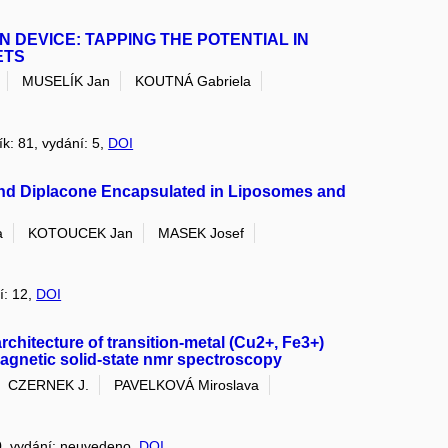
 DEVICE: TAPPING THE POTENTIAL IN
ETS
MUSELÍK Jan
KOUTNÁ Gabriela
ík: 81, vydání: 5,
DOI
and Diplacone Encapsulated in Liposomes and
a
KOTOUCEK Jan
MASEK Josef
í: 12,
DOI
chitecture of transition-metal (Cu2+, Fe3+)
magnetic solid-state nmr spectroscopy
CZERNEK J.
PAVELKOVÁ Miroslava
70, vydání: neuvedeno,
DOI