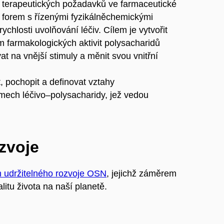
 terapeutických požadavků ve farmaceutické
ch forem s řízenými fyzikálněchemickými
ychlosti uvolňování léčiv. Cílem je vytvořit
ím farmakologických aktivit polysacharidů
at na vnější stimuly a měnit svou vnitřní
t, pochopit a definovat vztahy
ech léčivo–polysacharidy, jež vedou
ozvoje
m udržitelného rozvoje OSN
, jejichž záměrem
litu života na naší planetě.