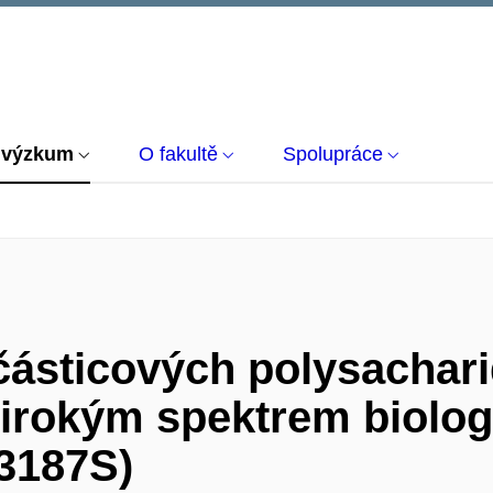
 výzkum
O fakultě
Spolupráce
 částicových polysacha
širokým spektrem biologi
03187S)