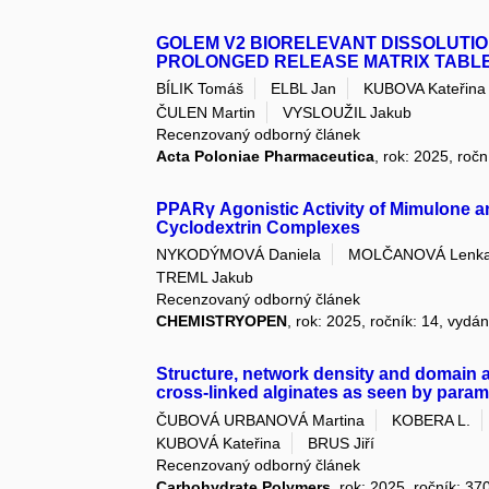
GOLEM V2 BIORELEVANT DISSOLUTION
PROLONGED RELEASE MATRIX TABL
BÍLIK Tomáš
ELBL Jan
KUBOVA Kateřina
ČULEN Martin
VYSLOUŽIL Jakub
Recenzovaný odborný článek
Acta Poloniae Pharmaceutica
, rok: 2025, ročn
PPARγ Agonistic Activity of Mimulone 
Cyclodextrin Complexes
NYKODÝMOVÁ Daniela
MOLČANOVÁ Lenk
TREML Jakub
Recenzovaný odborný článek
CHEMISTRYOPEN
, rok: 2025, ročník: 14, vydán
Structure, network density and domain ar
cross-linked alginates as seen by para
ČUBOVÁ URBANOVÁ Martina
KOBERA L.
KUBOVÁ Kateřina
BRUS Jiří
Recenzovaný odborný článek
Carbohydrate Polymers
, rok: 2025, ročník: 3