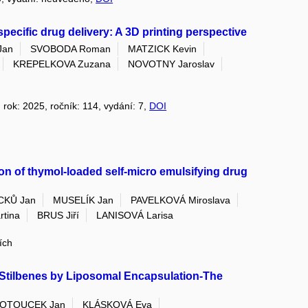
pecific drug delivery: A 3D printing perspective
Jan
SVOBODA Roman
MATZICK Kevin
KREPELKOVA Zuzana
NOVOTNY Jaroslav
, rok: 2025, ročník: 114, vydání: 7,
DOI
on of thymol-loaded self-micro emulsifying drug
CKŮ Jan
MUSELÍK Jan
PAVELKOVÁ Miroslava
tina
BRUS Jiří
LANISOVÁ Larisa
ích
f Stilbenes by Liposomal Encapsulation-The
OTOUCEK Jan
KLÁSKOVÁ Eva