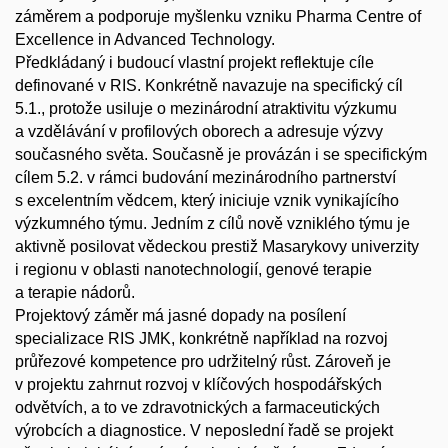
záměrem a podporuje myšlenku vzniku Pharma Centre of
Excellence in Advanced Technology.
Předkládaný i budoucí vlastní projekt reflektuje cíle
definované v RIS. Konkrétně navazuje na specifický cíl
5.1., protože usiluje o mezinárodní atraktivitu výzkumu
a vzdělávání v profilových oborech a adresuje výzvy
současného světa. Současně je provázán i se specifickým
cílem 5.2. v rámci budování mezinárodního partnerství
s excelentním vědcem, který iniciuje vznik vynikajícího
výzkumného týmu. Jedním z cílů nově vzniklého týmu je
aktivně posilovat vědeckou prestiž Masarykovy univerzity
i regionu v oblasti nanotechnologií, genové terapie
a terapie nádorů.
Projektový záměr má jasné dopady na posílení
specializace RIS JMK, konkrétně například na rozvoj
průřezové kompetence pro udržitelný růst. Zároveň je
v projektu zahrnut rozvoj v klíčových hospodářských
odvětvích, a to ve zdravotnických a farmaceutických
výrobcích a diagnostice. V neposlední řadě se projekt