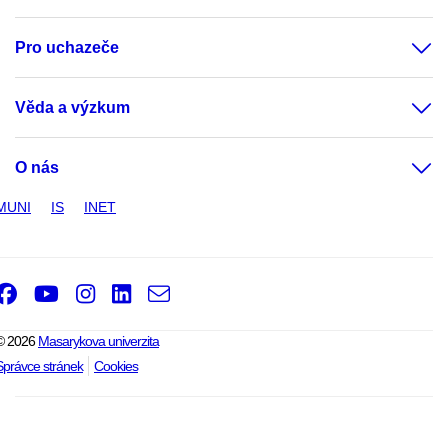
Pro uchazeče
Věda a výzkum
O nás
MUNI
IS
INET
Facebook
Youtube
Instagram
LinkedIn
e-
Email
mail
© 2026
Masarykova univerzita
Správce stránek
Cookies