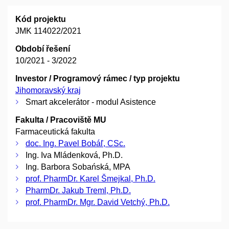
Kód projektu
JMK 114022/2021
Období řešení
10/2021 - 3/2022
Investor / Programový rámec / typ projektu
Jihomoravský kraj
Smart akcelerátor - modul Asistence
Fakulta / Pracoviště MU
Farmaceutická fakulta
doc. Ing. Pavel Bobáľ, CSc.
Ing. Iva Mládenková, Ph.D.
Ing. Barbora Sobańská, MPA
prof. PharmDr. Karel Šmejkal, Ph.D.
PharmDr. Jakub Treml, Ph.D.
prof. PharmDr. Mgr. David Vetchý, Ph.D.