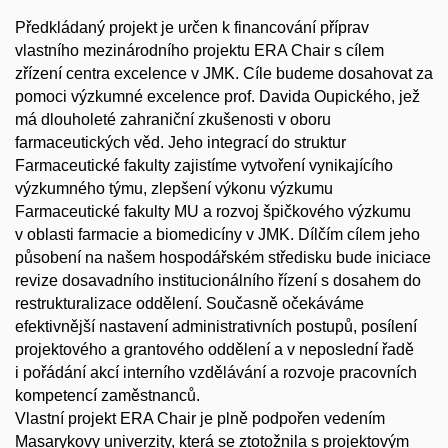
Předkládaný projekt je určen k financování příprav
vlastního mezinárodního projektu ERA Chair s cílem
zřízení centra excelence v JMK. Cíle budeme dosahovat za
pomoci výzkumné excelence prof. Davida Oupického, jež
má dlouholeté zahraniční zkušenosti v oboru
farmaceutických věd. Jeho integrací do struktur
Farmaceutické fakulty zajistíme vytvoření vynikajícího
výzkumného týmu, zlepšení výkonu výzkumu
Farmaceutické fakulty MU a rozvoj špičkového výzkumu
v oblasti farmacie a biomedicíny v JMK. Dílčím cílem jeho
působení na našem hospodářském středisku bude iniciace
revize dosavadního institucionálního řízení s dosahem do
restrukturalizace oddělení. Současně očekáváme
efektivnější nastavení administrativních postupů, posílení
projektového a grantového oddělení a v neposlední řadě
i pořádání akcí interního vzdělávání a rozvoje pracovních
kompetencí zaměstnanců.
Vlastní projekt ERA Chair je plně podpořen vedením
Masarykovy univerzity, která se ztotožnila s projektovým