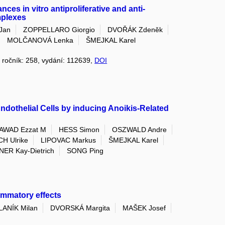
es in vitro antiproliferative and anti-
omplexes
Jan
ZOPPELLARO Giorgio
DVOŘÁK Zdeněk
MOLČANOVÁ Lenka
ŠMEJKAL Karel
, ročník: 258, vydání: 112639,
DOI
Endothelial Cells by inducing Anoikis-Related
AWAD Ezzat M
HESS Simon
OSZWALD Andre
H Ulrike
LIPOVAC Markus
ŠMEJKAL Karel
ER Kay-Dietrich
SONG Ping
lammatory effects
ANÍK Milan
DVORSKÁ Margita
MAŠEK Josef