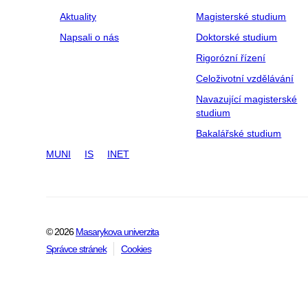
Aktuality
Magisterské studium
Napsali o nás
Doktorské studium
Rigorózní řízení
Celoživotní vzdělávání
Navazující magisterské
studium
Bakalářské studium
MUNI
IS
INET
© 2026
Masarykova univerzita
Správce stránek
Cookies