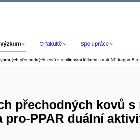
 výzkum
O fakultě
Spolupráce
ybraných přechodných kovů s rostlinnými látkami s anti-NF-kappa B a 
h přechodných kovů s r
a pro-PPAR duální aktivi