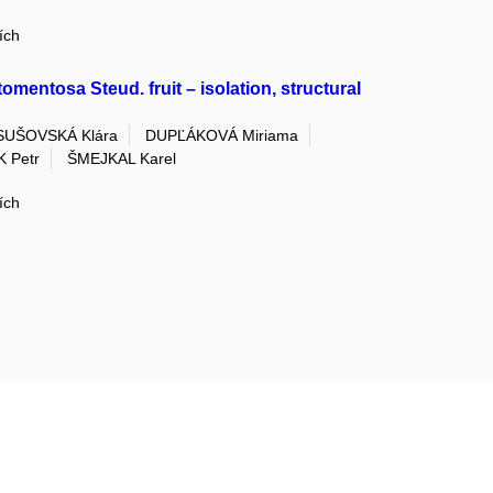
ích
mentosa Steud. fruit – isolation, structural
SUŠOVSKÁ Klára
DUPĽÁKOVÁ Miriama
 Petr
ŠMEJKAL Karel
ích