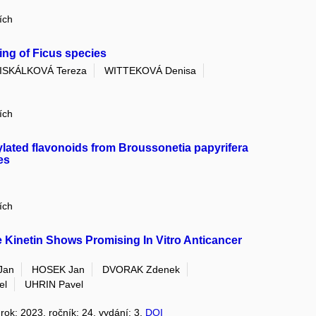
ích
ing of Ficus species
ISKÁLKOVÁ Tereza
WITTEKOVÁ Denisa
ích
nylated flavonoids from Broussonetia papyrifera
es
ích
 Kinetin Shows Promising In Vitro Anticancer
Jan
HOSEK Jan
DVORAK Zdenek
el
UHRIN Pavel
 rok: 2023, ročník: 24, vydání: 3,
DOI