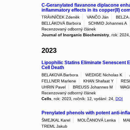
C-Geranylated flavanone diplacone enhanc
inflammatory effects in its copper(II) c
TRÁVNÍČEK Zdeněk
VANČO Ján
BELZA 
BELLÁKOVÁ Barbora
SCHMID Johannes A
Recenzovaný odborný článek
Journal of Inorganic Biochemistry
, rok: 2024
2023
Lipophilic Statins Eliminate Senescent 
Cell Death
BELAKOVA Barbora
WEDIGE Nicholas K
FELLNER Marlene
KHAN Shafaat Y
RESC
UHRIN Pavel
BREUSS Johannes M
WAGN
Recenzovaný odborný článek
Cells
, rok: 2023, ročník: 12, vydání: 24,
DOI
Prenylated phenols with potent anti-inf
ŠMEJKAL Karel
MOLČANOVÁ Lenka
MAL
TREML Jakub