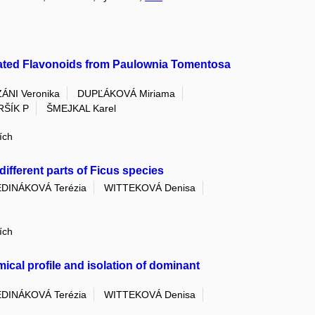
lated Flavonoids from Paulownia Tomentosa
ÁNI Veronika
DUPĽÁKOVÁ Miriama
ŠÍK P
ŠMEJKAL Karel
ích
ifferent parts of Ficus species
EDINÁKOVÁ Terézia
WITTEKOVÁ Denisa
ích
cal profile and isolation of dominant
EDINÁKOVÁ Terézia
WITTEKOVÁ Denisa