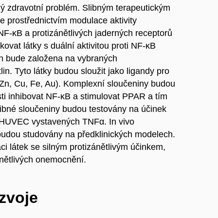
ý zdravotní problém. Slibným terapeutickým
 prostřednictvím modulace aktivity
 NF-κB a protizánětlivých jaderných receptorů
kovat látky s duální aktivitou proti NF-κB
n bude založena na vybraných
in. Tyto látky budou sloužit jako ligandy pro
 Zn, Cu, Fe, Au). Komplexní sloučeniny budou
ti inhibovat NF-κB a stimulovat PPAR a tím
libné sloučeniny budou testovány na účinek
 HUVEC vystavených TNFα. In vivo
 budou studovány na předklinických modelech.
kaci látek se silným protizánětlivým účinkem,
zánětlivých onemocnění.
ozvoje