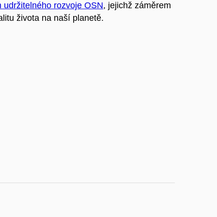
m udržitelného rozvoje OSN
, jejichž záměrem
litu života na naší planetě.