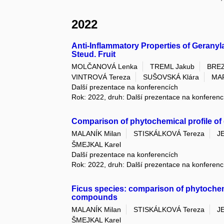
2022
Anti-Inflammatory Properties of Gerany
Steud. Fruit
MOLČANOVÁ Lenka
TREML Jakub
BREZ
VINTROVÁ Tereza
SUŠOVSKÁ Klára
MAR
Další prezentace na konferencích
Rok: 2022, druh: Další prezentace na konferenc
Comparison of phytochemical profile of d
MALANÍK Milan
STISKÁLKOVÁ Tereza
J
ŠMEJKAL Karel
Další prezentace na konferencích
Rok: 2022, druh: Další prezentace na konferenc
Ficus species: comparison of phytochemi
compounds
MALANÍK Milan
STISKÁLKOVÁ Tereza
J
ŠMEJKAL Karel