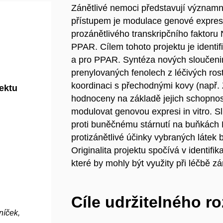
Zánětlivé nemoci představují významn
přístupem je modulace genové exprese
prozánětlivého transkripčního faktoru
PPAR. Cílem tohoto projektu je identifi
a pro PPAR. Syntéza nových sloučeni
prenylovaných fenolech z léčivých rostl
koordinaci s přechodnými kovy (např.
jektu
hodnoceny na základě jejich schopnos
modulovat genovou expresi in vitro. S
proti buněčnému stárnutí na buňkách
protizánětlivé účinky vybraných látek
Originalita projektu spočívá v identifi
které by mohly být využity při léčbě 
Cíle udržitelného r
níček,