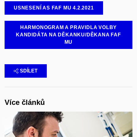
USNESENÍ AS FAF MU 4.2.2021
HARMONOGRAM A PRAVIDLA VOLBY
KANDIDÁTA NA DĚKANKU/DĚKANA FAF
MU
SDÍLET
Více článků