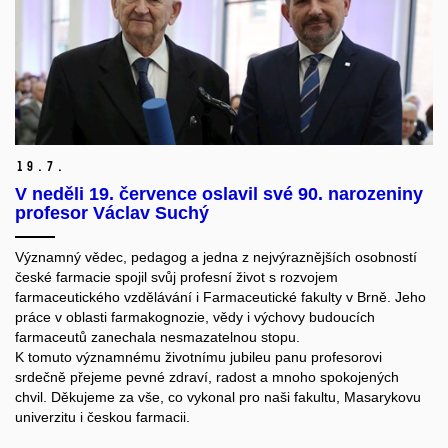
19.
7.
V neděli 19. července oslavil své 90. narozeniny
profesor Václav Suchý
Významný vědec, pedagog a jedna z nejvýraznějších osobností
české farmacie spojil svůj profesní život s rozvojem
farmaceutického vzdělávání i Farmaceutické fakulty v Brně. Jeho
práce v oblasti farmakognozie, vědy i výchovy budoucích
farmaceutů zanechala nesmazatelnou stopu.
K tomuto významnému životnímu jubileu panu profesorovi
srdečně přejeme pevné zdraví, radost a mnoho spokojených
chvil. Děkujeme za vše, co vykonal pro naši fakultu, Masarykovu
univerzitu i českou farmacii.