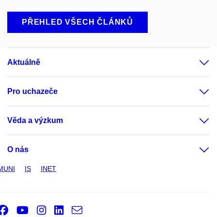
PŘEHLED VŠECH ČLÁNKŮ
Aktuálně
Pro uchazeče
Věda a výzkum
O nás
MUNI
IS
INET
Facebook
Youtube
Instagram
LinkedIn
e-