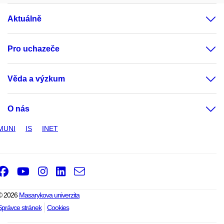
Aktuálně
Pro uchazeče
Věda a výzkum
O nás
MUNI
IS
INET
Facebook
Youtube
Instagram
LinkedIn
e-
Email
mail
© 2026
Masarykova univerzita
Správce stránek
Cookies