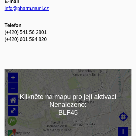
E-mail
info@pharm.muni.cz
Telefon
(+420) 541 56 2801
(+420) 601 594 820
+
–
Klikněte na mapu pro její aktivaci
⌂
Nenalezeno:
Načítám mapu…
⤢
BLF45

i