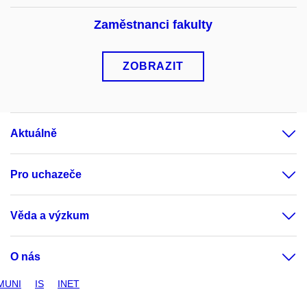
Zaměstnanci fakulty
ZOBRAZIT
Aktuálně
Pro uchazeče
Věda a výzkum
O nás
MUNI
IS
INET