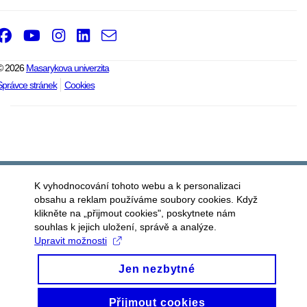
Facebook
Youtube
Instagram
LinkedIn
e-
Email
mail
© 2026
Masarykova univerzita
Správce stránek
Cookies
K vyhodnocování tohoto webu a k personalizaci
obsahu a reklam používáme soubory cookies. Když
klikněte na „přijmout cookies", poskytnete nám
souhlas k jejich uložení, správě a analýze.
Upravit možnosti
Jen nezbytné
Přijmout cookies