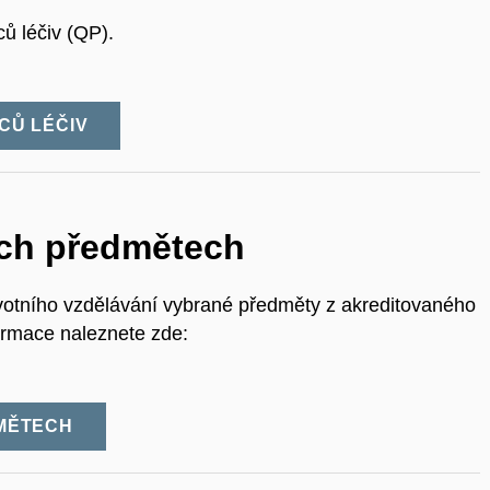
ů léčiv (QP).
CŮ LÉČIV
ých předmětech
votního vzdělávání vybrané předměty z akreditovaného
ormace naleznete zde:
DMĚTECH