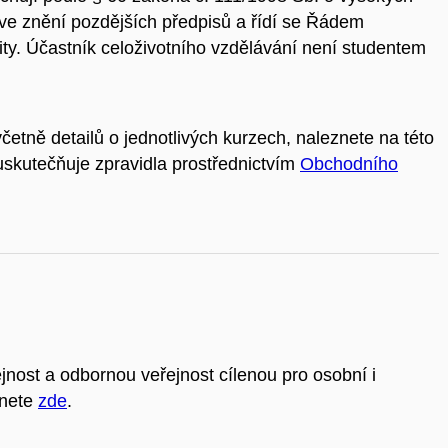
ve znění pozdějších předpisů a řídí se Řádem
ty. Účastník celoživotního vzdělávání není studentem
tně detailů o jednotlivých kurzech, naleznete na této
 uskutečňuje zpravidla prostřednictvím
Obchodního
nost a odbornou veřejnost cílenou pro osobní i
znete
zde
.