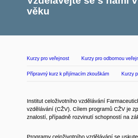
Vzdělávejte se s námi 
věku
Kurzy pro veřejnost
Kurzy pro odbornou veřej
Přípravný kurz k přijímacím zkouškám
Kurzy p
Institut celoživotního vzdělávání Farmaceutic
vzdělávání (CŽV). Cílem programů CŽV je zpr
znalostí, případně rozvinutí schopností na z
Programy celoživotního vzdělávání se uskute