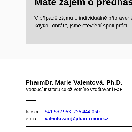
Máte zájem o přednáš
V případě zájmu o individuálně připrave
kdykoli obrátit, jsme otevření spolupráci.
PharmDr. Marie Valentová, Ph.D.
Vedoucí Institutu celoživotního vzdělávání FaF
telefon:
541 562 953
,
725 444 050
e‑mail:
valentovam@pharm.muni.cz