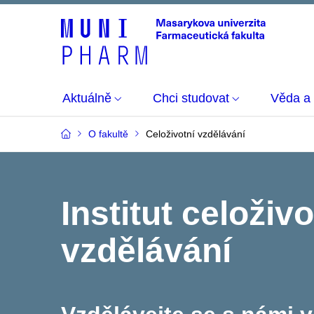
Aktuálně
Chci studovat
Věda a
O fakultě
Celoživotní vzdělávání
Institut celoživ
vzdělávání