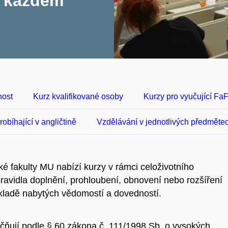
v každém
nost
Kurz kvalifikované osoby
Kurzy pro vyučující Fa
robíhající v angličtině
Vzdělávání v jednotlivých předměte
ké fakulty MU nabízí kurzy v rámci celoživotního
avidla doplnění, prohloubení, obnovení nebo rozšíření
ákladě nabytých vědomostí a dovedností.
čňují podle § 60 zákona č. 111/1998 Sb. o vysokých