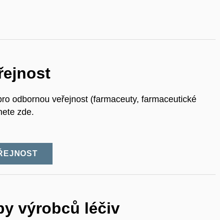
řejnost
ro odbornou veřejnost (farmaceuty, farmaceutické
nete zde.
ŘEJNOST
by výrobců léčiv