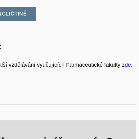
NGLIČTINĚ
F
lší vzdělávání vyučujících Farmaceutické fakulty
zde
.