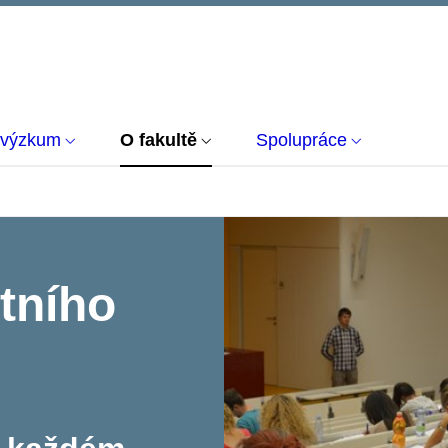
 výzkum
O fakultě
Spolupráce
otního