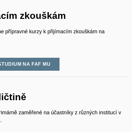
macím zkouškám
 přípravné kurzy k přijímacím zkouškám na
STUDIUM NA FAF MU
ičtině
primárně zaměřené na účastníky z různých institucí v
.