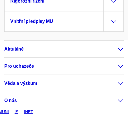
Rigorózní řízení
Vnitřní předpisy MU
Aktuálně
Pro uchazeče
Věda a výzkum
O nás
MUNI
IS
INET