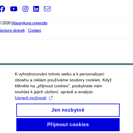
Facebook
Youtube
Instagram
LinkedIn
e-
Email
mail
© 2026
Masarykova univerzita
Správce stránek
Cookies
K vyhodnocování tohoto webu a k personalizaci
obsahu a reklam používáme soubory cookies. Když
klikněte na „přijmout cookies", poskytnete nám
souhlas k jejich uložení, správě a analýze.
Upravit možnosti
Jen nezbytné
Přijmout cookies