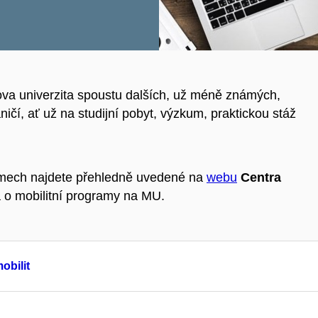
a univerzita spoustu dalších, už méně známých,
ičí, ať už na studijní pobyt, výzkum, praktickou stáž
amech najdete přehledně uvedené na
webu
Centra
á o mobilitní programy na MU.
obilit