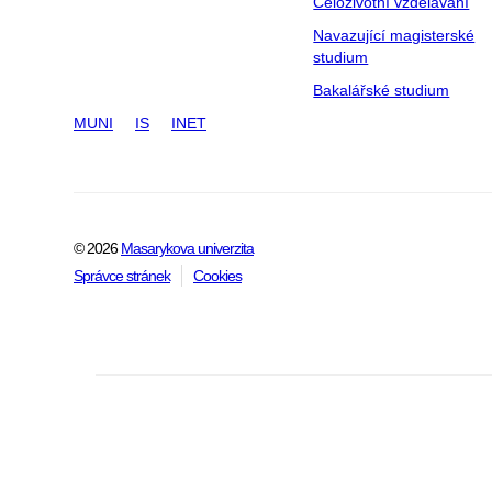
Celoživotní vzdělávání
Navazující magisterské
studium
Bakalářské studium
MUNI
IS
INET
© 2026
Masarykova univerzita
Správce stránek
Cookies