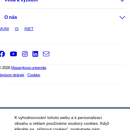
O nás
MUNI
IS
INET
Facebook
Youtube
Instagram
LinkedIn
e-
Email
mail
© 2026
Masarykova univerzita
Správce stránek
Cookies
K vyhodnocování tohoto webu a k personalizaci
obsahu a reklam používáme soubory cookies. Když
klikněte na „přijmout cookies", poskytnete nám