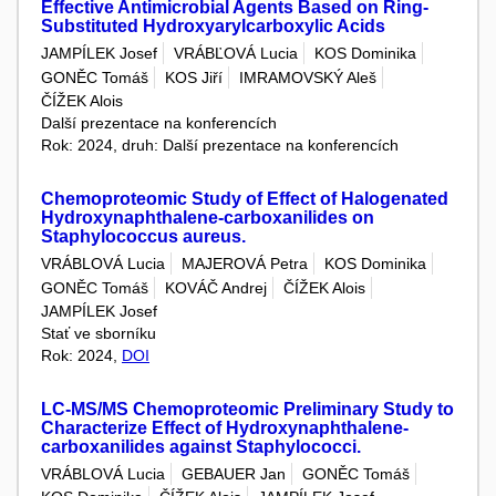
Effective Antimicrobial Agents Based on Ring-
Substituted Hydroxyarylcarboxylic Acids
JAMPÍLEK Josef
VRÁBĽOVÁ Lucia
KOS Dominika
GONĚC Tomáš
KOS Jiří
IMRAMOVSKÝ Aleš
ČÍŽEK Alois
Další prezentace na konferencích
Rok: 2024, druh: Další prezentace na konferencích
Chemoproteomic Study of Effect of Halogenated
Hydroxynaphthalene-carboxanilides on
Staphylococcus aureus.
VRÁBLOVÁ Lucia
MAJEROVÁ Petra
KOS Dominika
GONĚC Tomáš
KOVÁČ Andrej
ČÍŽEK Alois
JAMPÍLEK Josef
Stať ve sborníku
Rok: 2024,
DOI
LC-MS/MS Chemoproteomic Preliminary Study to
Characterize Effect of Hydroxynaphthalene-
carboxanilides against Staphylococci.
VRÁBLOVÁ Lucia
GEBAUER Jan
GONĚC Tomáš