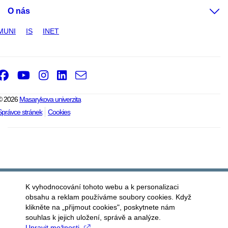
O nás
MUNI
IS
INET
Facebook
Youtube
Instagram
LinkedIn
e-
Email
mail
© 2026
Masarykova univerzita
Správce stránek
Cookies
K vyhodnocování tohoto webu a k personalizaci
obsahu a reklam používáme soubory cookies. Když
klikněte na „přijmout cookies", poskytnete nám
souhlas k jejich uložení, správě a analýze.
Upravit možnosti