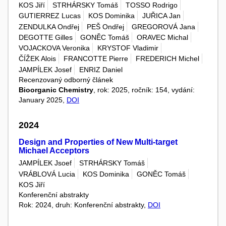
KOS Jiří
STRHÁRSKY Tomáš
TOSSO Rodrigo
GUTIERREZ Lucas
KOS Dominika
JUŘICA Jan
ZENDULKA Ondřej
PEŠ Ondřej
GREGOROVÁ Jana
DEGOTTE Gilles
GONĚC Tomáš
ORAVEC Michal
VOJACKOVA Veronika
KRYSTOF Vladimir
ČÍŽEK Alois
FRANCOTTE Pierre
FREDERICH Michel
JAMPÍLEK Josef
ENRIZ Daniel
Recenzovaný odborný článek
Bioorganic Chemistry
, rok: 2025, ročník: 154, vydání:
January 2025,
DOI
2024
Design and Properties of New Multi-target
Michael Acceptors
JAMPÍLEK Jsoef
STRHÁRSKY Tomáš
VRÁBLOVÁ Lucia
KOS Dominika
GONĚC Tomáš
KOS Jiří
Konferenční abstrakty
Rok: 2024, druh: Konferenční abstrakty,
DOI