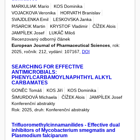
MARKULIAK Mario
KOS Dominika
VOJACKOVA Veronika
HORVATH Branislav
SVAJDLENKA Emil
LESKOVSKA Janka
PISARCIK Martin
KRYSTOF Vladimir
ČÍŽEK Alois
JAMPÍLEK Josef
LUKÁČ Miloš
Recenzovaný odborný článek
European Journal of Pharmaceutical Sciences
, rok:
2025, ročník: 212, vydání: 107167,
DOI
SEARCHING FOR EFFECTIVE
ANTIMICROBIALS:
PHENYLCARBAMOYLNAPHTHYL ALKYL
CARBAMATES
GONĚC Tomáš
KOS Jiří
KOS Dominika
ŠIMURDOVÁ Michaela
ČÍŽEK Alois
JAMPÍLEK Josef
Konferenční abstrakty
Rok: 2025, druh: Konferenční abstrakty
Trifluoromethylcinnamanilides - Effective dual
inhibitors of Mycobacterium smegmatis and
Plasmodium falciparum