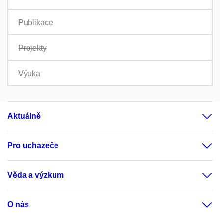
Publikace
Projekty
Výuka
Aktuálně
Pro uchazeče
Věda a výzkum
O nás