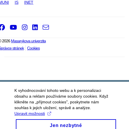
MUNI
IS
INET
Facebook
Youtube
Instagram
LinkedIn
e-
Email
mail
© 2026
Masarykova univerzita
Správce stránek
Cookies
K vyhodnocování tohoto webu a k personalizaci
obsahu a reklam používáme soubory cookies. Když
klikněte na „přijmout cookies", poskytnete nám
souhlas k jejich uložení, správě a analýze.
Upravit možnosti
Jen nezbytné