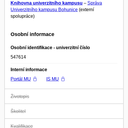
Knihovna univerzitního kampusu
–
Správa
Univerzitního kampusu Bohunice
(externí
spolupráce)
Osobní informace
Osobní identifikace - univerzitní číslo
547614
Interní informace
Portál MU
IS MU
Životopis
Školitel
Kvalifikace