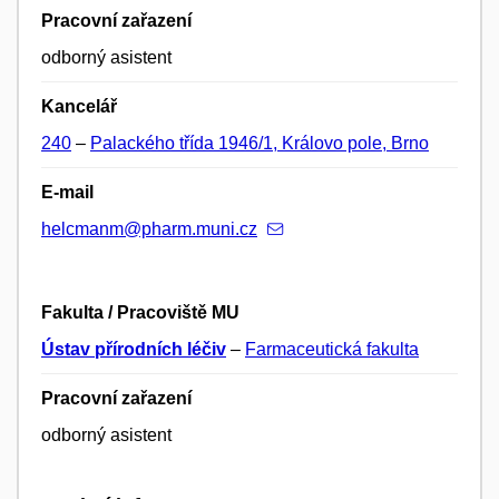
Pracovní zařazení
odborný asistent
Kancelář
240
–
Palackého třída 1946/1, Královo pole, Brno
E-mail
helcmanm@pharm.muni.cz
Fakulta / Pracoviště MU
Ústav přírodních léčiv
–
Farmaceutická fakulta
Pracovní zařazení
odborný asistent