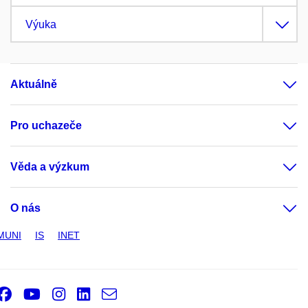
Výuka
Aktuálně
Pro uchazeče
Věda a výzkum
O nás
MUNI
IS
INET
Facebook
Youtube
Instagram
LinkedIn
e-
Email