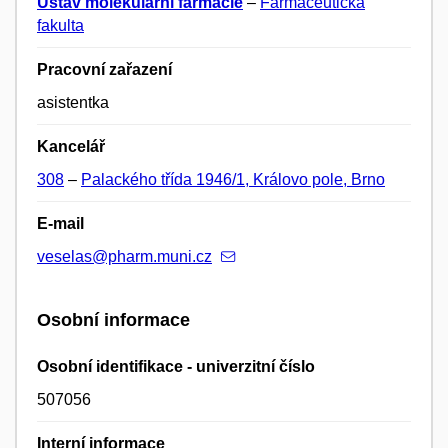
Ústav molekulární farmacie
–
Farmaceutická
fakulta
Pracovní zařazení
asistentka
Kancelář
308
–
Palackého třída 1946/1, Královo pole, Brno
E-mail
veselas@pharm.muni.cz
Osobní informace
Osobní identifikace - univerzitní číslo
507056
Interní informace