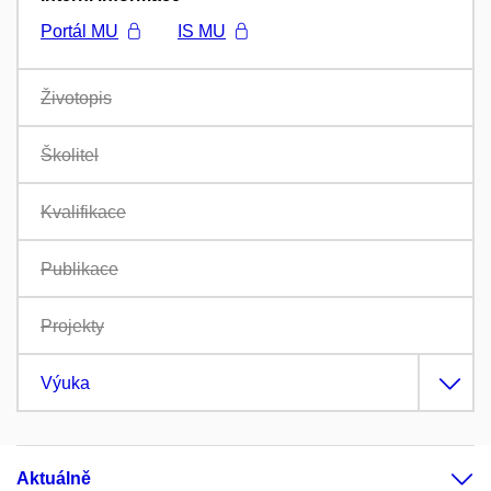
Portál MU
IS MU
Životopis
Školitel
Kvalifikace
Publikace
Projekty
Výuka
Aktuálně