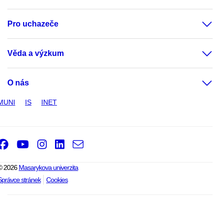
Pro uchazeče
Věda a výzkum
O nás
MUNI
IS
INET
Facebook
Youtube
Instagram
LinkedIn
e-
Email
mail
© 2026
Masarykova univerzita
Správce stránek
Cookies