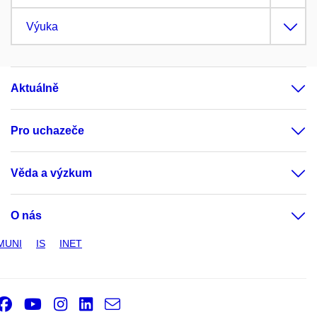
Výuka
Aktuálně
Pro uchazeče
Věda a výzkum
O nás
MUNI
IS
INET
Facebook
Youtube
Instagram
LinkedIn
e-