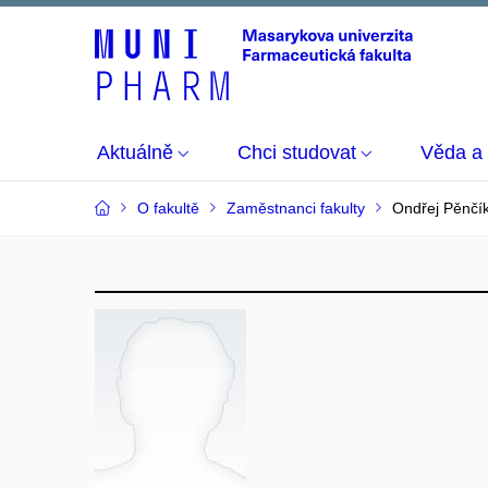
Aktuálně
Chci studovat
Věda a
O fakultě
Zaměstnanci fakulty
Ondřej Pěnčí