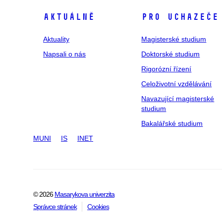
Aktuálně
Pro uchazeče
Aktuality
Magisterské studium
Napsali o nás
Doktorské studium
Rigorózní řízení
Celoživotní vzdělávání
Navazující magisterské
studium
Bakalářské studium
MUNI
IS
INET
© 2026
Masarykova univerzita
Správce stránek
Cookies