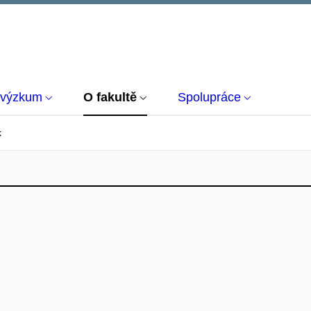
 výzkum
O fakultě
Spolupráce
k