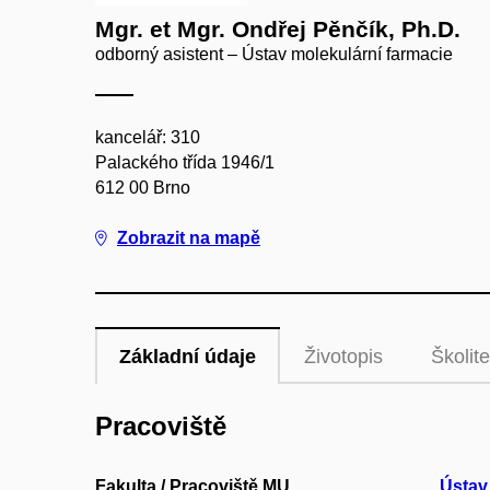
Mgr. et Mgr. Ondřej Pěnčík, Ph.D.
odborný asistent – Ústav molekulární farmacie
kancelář: 310
Palackého třída 1946/1
612 00 Brno
Zobrazit na mapě
Základní údaje
Životopis
Školite
Pracoviště
Fakulta / Pracoviště MU
Ústav