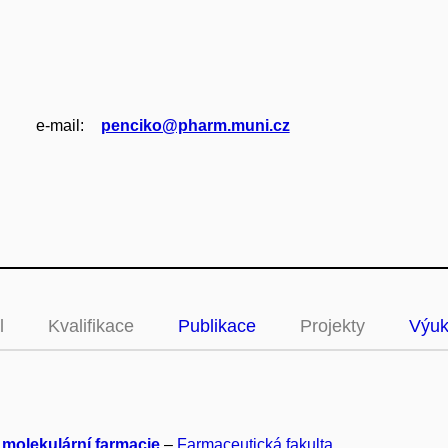
e‑mail:
penciko@pharm.muni.cz
l
Kvalifikace
Publikace
Projekty
Výu
 molekulární farmacie
–
Farmaceutická fakulta