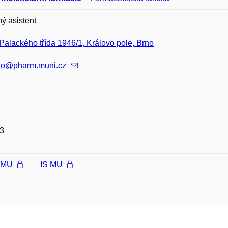
ý asistent
Palackého třída 1946/1, Královo pole, Brno
ko@pharm.muni.cz
3
l MU
IS MU