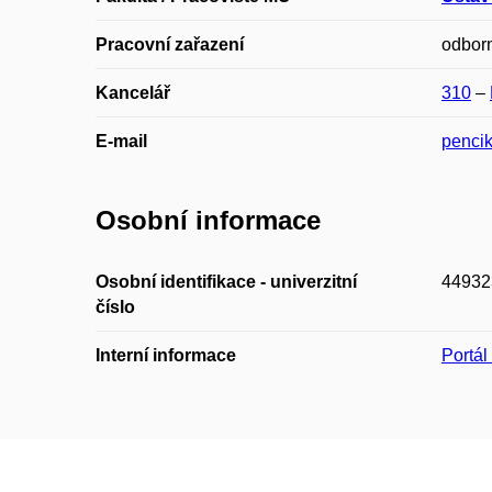
Pracovní zařazení
odborn
Kancelář
310
–
E-mail
penci
Osobní informace
Osobní identifikace - univerzitní
44932
číslo
Interní informace
Portá