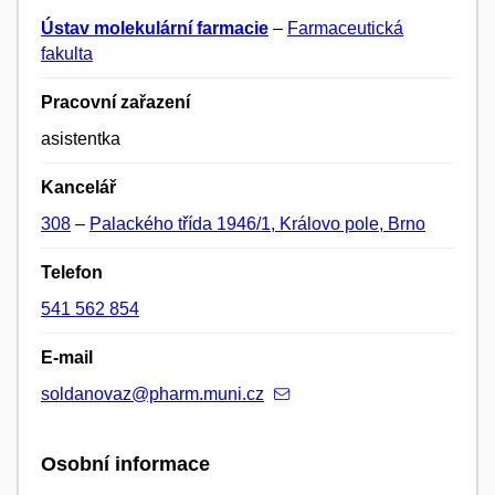
Ústav molekulární farmacie
–
Farmaceutická
fakulta
Pracovní zařazení
asistentka
Kancelář
308
–
Palackého třída 1946/1, Královo pole, Brno
Telefon
541 562 854
E-mail
soldanovaz@pharm.muni.cz
Osobní informace