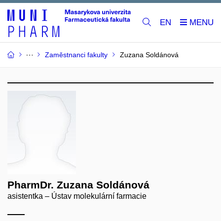
EN
Zaměstnanci fakulty
Zuzana Soldánová
PharmDr. Zuzana Soldánová
asistentka – Ústav molekulární farmacie