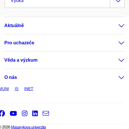
Výuka
Aktuálně
Pro uchazeče
Věda a výzkum
O nás
MUNI
IS
INET
Facebook
Youtube
Instagram
LinkedIn
e-
Email
mail
© 2026
Masarykova univerzita