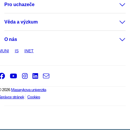
Pro uchazeče
Věda a výzkum
O nás
MUNI
IS
INET
Facebook
Youtube
Instagram
LinkedIn
e-
Email
mail
© 2026
Masarykova univerzita
Správce stránek
Cookies