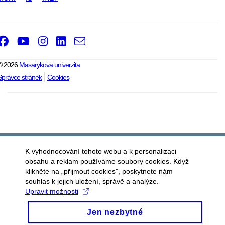
Facebook
Youtube
Instagram
LinkedIn
e-
Email
mail
© 2026
Masarykova univerzita
Správce stránek
Cookies
K vyhodnocování tohoto webu a k personalizaci
obsahu a reklam používáme soubory cookies. Když
klikněte na „přijmout cookies", poskytnete nám
souhlas k jejich uložení, správě a analýze.
Upravit možnosti
Jen nezbytné