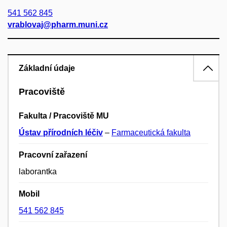
541 562 845
vrablovaj@pharm.muni.cz
Základní údaje
Pracoviště
Fakulta / Pracoviště MU
Ústav přírodních léčiv
–
Farmaceutická fakulta
Pracovní zařazení
laborantka
Mobil
541 562 845