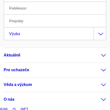
Publikace
Projekty
Výuka
Aktuálně
Pro uchazeče
Věda a výzkum
O nás
MUNI
IS
INET