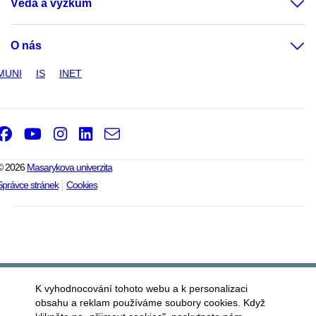
Věda a výzkum
O nás
MUNI
IS
INET
Facebook
Youtube
Instagram
LinkedIn
e-
Email
mail
© 2026
Masarykova univerzita
Správce stránek
Cookies
K vyhodnocování tohoto webu a k personalizaci
obsahu a reklam používáme soubory cookies. Když