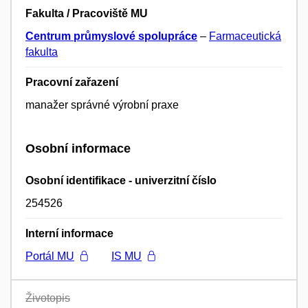
Fakulta / Pracoviště MU
Centrum průmyslové spolupráce
–
Farmaceutická
fakulta
Pracovní zařazení
manažer správné výrobní praxe
Osobní informace
Osobní identifikace - univerzitní číslo
254526
Interní informace
Portál MU
IS MU
Životopis