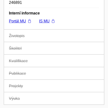
246891
Interní informace
Portál MU
IS MU
Životopis
Školitel
Kvalifikace
Publikace
Projekty
Výuka