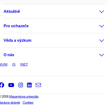
Aktuálně
Pro uchazeče
Věda a výzkum
O nás
MUNI
IS
INET
Facebook
Youtube
Instagram
LinkedIn
e-
Email
mail
© 2026
Masarykova univerzita
Správce stránek
Cookies