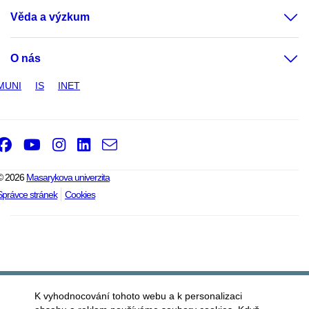
Věda a výzkum
O nás
MUNI
IS
INET
Facebook
Youtube
Instagram
LinkedIn
e-
Email
mail
© 2026
Masarykova univerzita
Správce stránek
Cookies
K vyhodnocování tohoto webu a k personalizaci