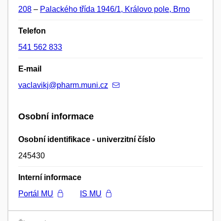
208
–
Palackého třída 1946/1, Královo pole, Brno
Telefon
541 562 833
E-mail
vaclavikj@pharm.muni.cz
Osobní informace
Osobní identifikace - univerzitní číslo
245430
Interní informace
Portál MU
IS MU