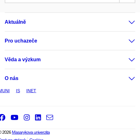
Aktuálně
Pro uchazeče
Věda a výzkum
O nás
MUNI
IS
INET
Facebook
Youtube
Instagram
LinkedIn
e-
Email
mail
© 2026
Masarykova univerzita