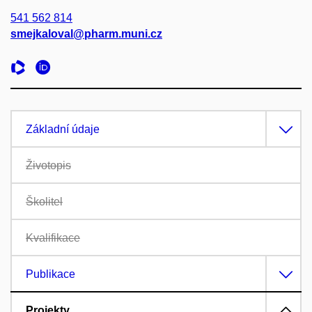
541 562 814
smejkaloval@pharm.muni.cz
Základní údaje
Životopis
Školitel
Kvalifikace
Publikace
Projekty