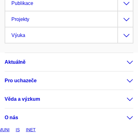
Publikace
Projekty
Výuka
Aktuálně
Pro uchazeče
Věda a výzkum
O nás
MUNI
IS
INET