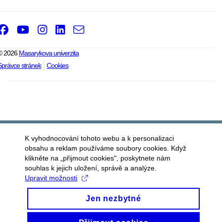
Facebook
Youtube
Instagram
LinkedIn
e-
Email
mail
© 2026
Masarykova univerzita
Správce stránek
Cookies
K vyhodnocování tohoto webu a k personalizaci
obsahu a reklam používáme soubory cookies. Když
klikněte na „přijmout cookies", poskytnete nám
souhlas k jejich uložení, správě a analýze.
Upravit možnosti
Jen nezbytné