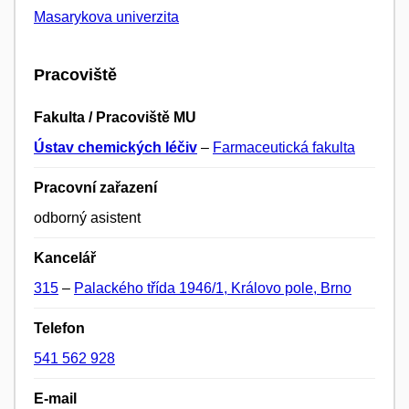
Masarykova univerzita
Pracoviště
Fakulta / Pracoviště MU
Ústav chemických léčiv
–
Farmaceutická fakulta
Pracovní zařazení
odborný asistent
Kancelář
315
–
Palackého třída 1946/1, Královo pole, Brno
Telefon
541 562 928
E-mail