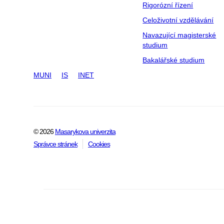
Rigorózní řízení
Celoživotní vzdělávání
Navazující magisterské
studium
Bakalářské studium
MUNI
IS
INET
© 2026
Masarykova univerzita
Správce stránek
Cookies