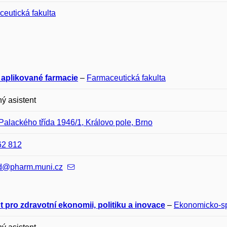
eutická fakulta
 aplikované farmacie
–
Farmaceutická fakulta
ý asistent
Palackého třída 1946/1, Královo pole, Brno
62 812
d@pharm.muni.cz
ut pro zdravotní ekonomii, politiku a inovace
–
Ekonomicko-sp