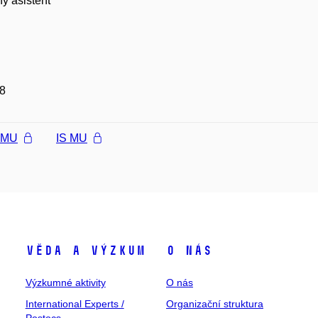
ý asistent
8
l MU
IS MU
Věda a výzkum
O nás
Výzkumné aktivity
O nás
International Experts /
Organizační struktura
Postocs