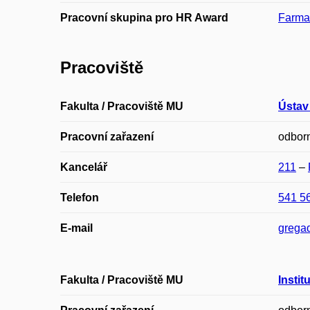
Pracovní skupina pro HR Award
Farmac
Pracoviště
Fakulta / Pracoviště MU
Ústav
Pracovní zařazení
odborn
Kancelář
211
–
Telefon
541 5
E-mail
grega
Fakulta / Pracoviště MU
Instit