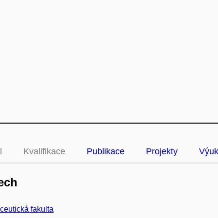
l
Kvalifikace
Publikace
Projekty
Výu
ech
eutická fakulta