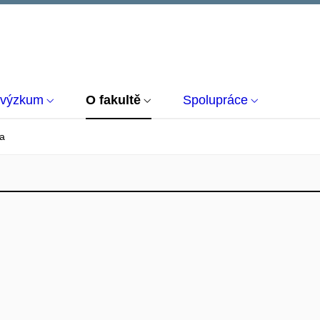
 výzkum
O fakultě
Spolupráce
a