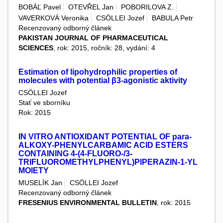
BOBÁĽ Pavel
OTEVŘEL Jan
POBORILOVA Z.
VAVERKOVÁ Veronika
CSÖLLEI Jozef
BABULA Petr
Recenzovaný odborný článek
PAKISTAN JOURNAL OF PHARMACEUTICAL
SCIENCES
, rok: 2015, ročník: 28, vydání: 4
Estimation of lipohydrophilic properties of
molecules with potential β3-agonistic aktivity
CSÖLLEI Jozef
Stať ve sborníku
Rok: 2015
IN VITRO ANTIOXIDANT POTENTIAL OF para-
ALKOXY-PHENYLCARBAMIC ACID ESTERS
CONTAINING 4-(4-FLUORO-/3-
TRIFLUOROMETHYLPHENYL)PIPERAZIN-1-YL
MOIETY
MUSELÍK Jan
CSÖLLEI Jozef
Recenzovaný odborný článek
FRESENIUS ENVIRONMENTAL BULLETIN
, rok: 2015