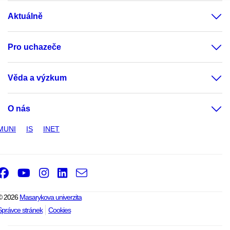
Aktuálně
Pro uchazeče
Věda a výzkum
O nás
MUNI
IS
INET
Facebook
Youtube
Instagram
LinkedIn
e-
Email
mail
© 2026
Masarykova univerzita
Správce stránek
Cookies