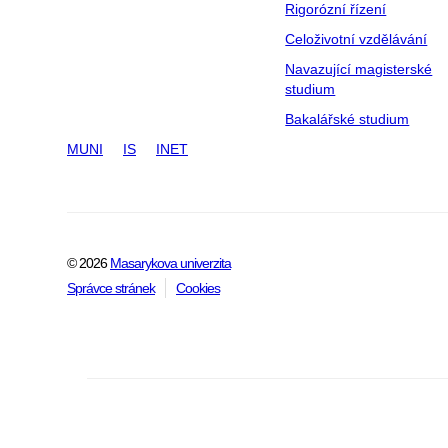
Rigorózní řízení
Celoživotní vzdělávání
Navazující magisterské
studium
Bakalářské studium
MUNI
IS
INET
© 2026
Masarykova univerzita
Správce stránek
Cookies