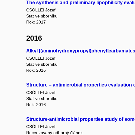
The synthesis and preliminary lipophilicity eval
CSÖLLEI Jozef
Stať ve sborníku
Rok: 2017
2016
Alkyl [(aminohydroxypropyl)phenyl]carbamates a
CSÖLLEI Jozef
Stať ve sborníku
Rok: 2016
Structure – antimicrobial properties evaluation 
CSÖLLEI Jozef
Stať ve sborníku
Rok: 2016
Structure-antimicrobial properties study of so
CSÖLLEI Jozef
Recenzovaný odborný článek