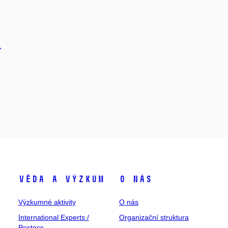
Věda a výzkum
O nás
Výzkumné aktivity
O nás
International Experts /
Organizační struktura
Postocs