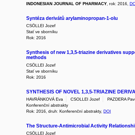
INDONESIAN JOURNAL OF PHARMACY
, rok: 2016,
DO
Syntéza derivátů arylaminopropan-1-olu
CSÖLLEI Jozef
Stať ve sborníku
Rok: 2016
Synthesis of new 1,3,5-triazine derivatives su
methods
CSÖLLEI Jozef
Stať ve sborníku
Rok: 2016
SYNTHESIS OF NOVEL 1,3,5-TRIAZINE DERI
HAVRÁNKOVÁ Eva
CSOLLEI Jozef
PAZDERA Pav
Konferenční abstrakty
Rok: 2016, druh: Konferenční abstrakty,
DOI
The Structure-Antimicrobial Activity Relations
CSÖLLEI Jozef