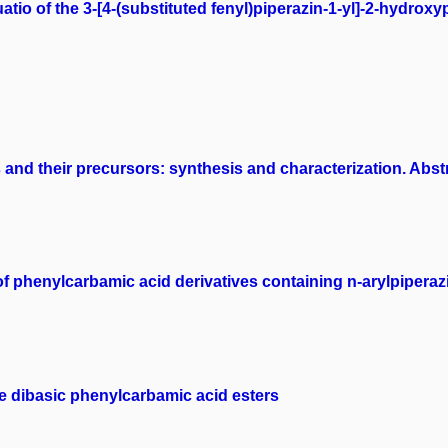
uatio of the 3-[4-(substituted fenyl)piperazin-1-yl]-2-hydro
nd their precursors: synthesis and characterization. Abstr
of phenylcarbamic acid derivatives containing n-arylpiperazi
me dibasic phenylcarbamic acid esters