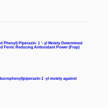
d Phenyl) Piperazin- 1 '- yl Moiety Determined
and Ferric Reducing Antioxidant Power (Frap)
fluorophenyl)piperazin-1´-yl moiety against