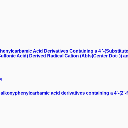
phenylcarbamic Acid Derivatives Containing a 4 '-(Substitute
-Sulfonic Acid) Derived Radical Cation (Abts(Center Dot+)) 
I
- alkoxyphenylcarbamic acid derivatives containing a 4´-(2´-