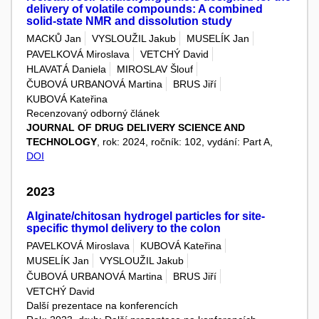
delivery of volatile compounds: A combined
solid-state NMR and dissolution study
MACKŮ Jan
VYSLOUŽIL Jakub
MUSELÍK Jan
PAVELKOVÁ Miroslava
VETCHÝ David
HLAVATÁ Daniela
MIROSLAV Šlouf
ČUBOVÁ URBANOVÁ Martina
BRUS Jiří
KUBOVÁ Kateřina
Recenzovaný odborný článek
JOURNAL OF DRUG DELIVERY SCIENCE AND
TECHNOLOGY
, rok: 2024, ročník: 102, vydání: Part A,
DOI
2023
Alginate/chitosan hydrogel particles for site-
specific thymol delivery to the colon
PAVELKOVÁ Miroslava
KUBOVÁ Kateřina
MUSELÍK Jan
VYSLOUŽIL Jakub
ČUBOVÁ URBANOVÁ Martina
BRUS Jiří
VETCHÝ David
Další prezentace na konferencích