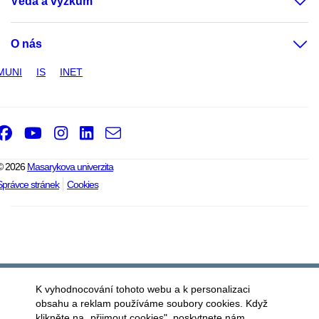
Věda a výzkum
O nás
MUNI
IS
INET
Facebook
Youtube
Instagram
LinkedIn
e-
Email
mail
© 2026
Masarykova univerzita
Správce stránek
Cookies
K vyhodnocování tohoto webu a k personalizaci
obsahu a reklam používáme soubory cookies. Když
klikněte na „přijmout cookies", poskytnete nám