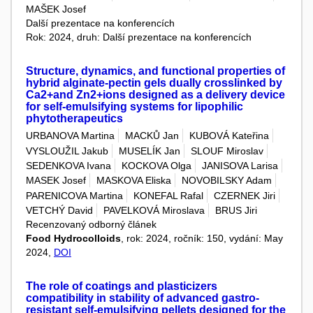
MAŠEK Josef
Další prezentace na konferencích
Rok: 2024, druh: Další prezentace na konferencích
Structure, dynamics, and functional properties of
hybrid alginate-pectin gels dually crosslinked by
Ca2+and Zn2+ions designed as a delivery device
for self-emulsifying systems for lipophilic
phytotherapeutics
URBANOVA Martina
MACKŮ Jan
KUBOVÁ Kateřina
VYSLOUŽIL Jakub
MUSELÍK Jan
SLOUF Miroslav
SEDENKOVA Ivana
KOCKOVA Olga
JANISOVA Larisa
MASEK Josef
MASKOVA Eliska
NOVOBILSKY Adam
PARENICOVA Martina
KONEFAL Rafal
CZERNEK Jiri
VETCHÝ David
PAVELKOVÁ Miroslava
BRUS Jiri
Recenzovaný odborný článek
Food Hydrocolloids
, rok: 2024, ročník: 150, vydání: May
2024,
DOI
The role of coatings and plasticizers
compatibility in stability of advanced gastro-
resistant self-emulsifying pellets designed for the