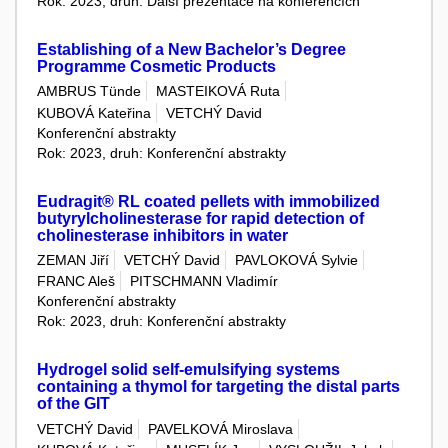
Rok: 2023, druh: Další prezentace na konferencích
Establishing of a New Bachelor’s Degree
Programme Cosmetic Products
AMBRUS Tünde
MASTEIKOVÁ Ruta
KUBOVÁ Kateřina
VETCHÝ David
Konferenční abstrakty
Rok: 2023, druh: Konferenční abstrakty
Eudragit® RL coated pellets with immobilized
butyrylcholinesterase for rapid detection of
cholinesterase inhibitors in water
ZEMAN Jiří
VETCHÝ David
PAVLOKOVÁ Sylvie
FRANC Aleš
PITSCHMANN Vladimír
Konferenční abstrakty
Rok: 2023, druh: Konferenční abstrakty
Hydrogel solid self-emulsifying systems
containing a thymol for targeting the distal parts
of the GIT
VETCHÝ David
PAVELKOVÁ Miroslava