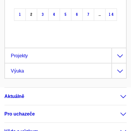
1
2
3
4
5
6
7
…
14
Projekty
Výuka
Aktuálně
Pro uchazeče