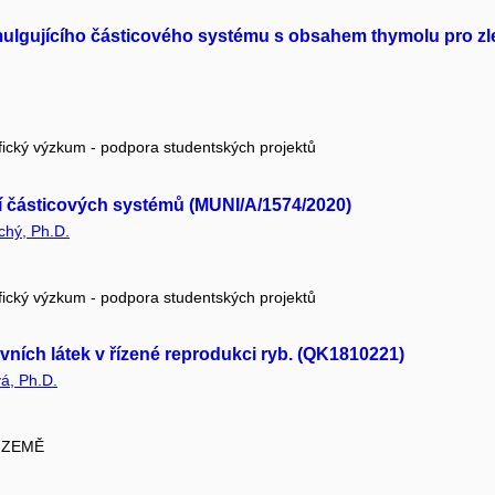
mulgujícího částicového systému s obsahem thymolu pro z
fický výzkum - podpora studentských projektů
í částicových systémů (MUNI/A/1574/2020)
chý, Ph.D.
fický výzkum - podpora studentských projektů
vních látek v řízené reprodukci ryb. (QK1810221)
á, Ph.D.
/ ZEMĚ