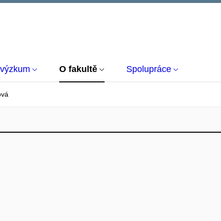
 výzkum
O fakultě
Spolupráce
ová