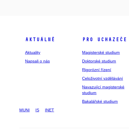
Aktuálně
Pro uchazeče
Aktuality
Magisterské studium
Napsali o nás
Doktorské studium
Rigorózní řízení
Celoživotní vzdělávání
Navazující magisterské
studium
Bakalářské studium
MUNI
IS
INET