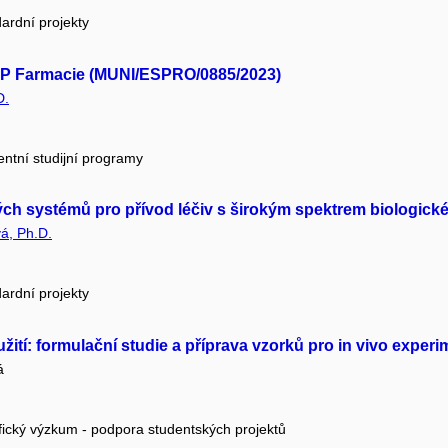
ardní projekty
SP Farmacie (MUNI/ESPRO/0885/2023)
D.
entní studijní programy
h systémů pro přívod léčiv s širokým spektrem biologické ak
á, Ph.D.
ardní projekty
užití: formulační studie a příprava vzorků pro in vivo exper
á
fický výzkum - podpora studentských projektů