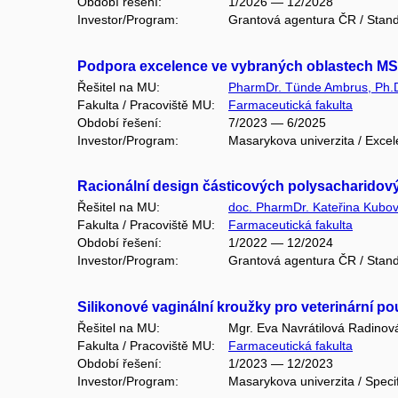
Období řešení:
1/2026 — 12/2028
Investor/Program:
Grantová agentura ČR / Stand
Podpora excelence ve vybraných oblastech M
Řešitel na MU:
PharmDr. Tünde Ambrus, Ph.
Fakulta / Pracoviště MU:
Farmaceutická fakulta
Období řešení:
7/2023 — 6/2025
Investor/Program:
Masarykova univerzita / Excel
Racionální design částicových polysacharidovýc
Řešitel na MU:
doc. PharmDr. Kateřina Kubov
Fakulta / Pracoviště MU:
Farmaceutická fakulta
Období řešení:
1/2022 — 12/2024
Investor/Program:
Grantová agentura ČR / Stand
Silikonové vaginální kroužky pro veterinární po
Řešitel na MU:
Mgr. Eva Navrátilová Radinov
Fakulta / Pracoviště MU:
Farmaceutická fakulta
Období řešení:
1/2023 — 12/2023
Investor/Program:
Masarykova univerzita / Speci