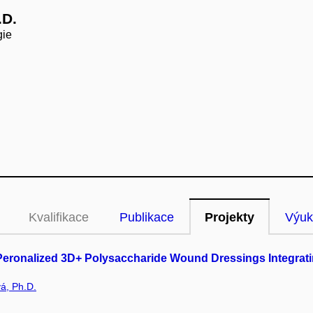
.D.
gie
Kvalifikace
Publikace
Projekty
Výuk
: Peronalized 3D+ Polysaccharide Wound Dressings Integra
á, Ph.D.