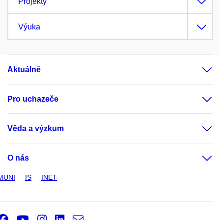
Projekty
Výuka
Aktuálně
Pro uchazeče
Věda a výzkum
O nás
MUNI
IS
INET
Facebook
Youtube
Instagram
LinkedIn
e-