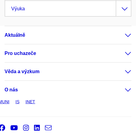
Výuka
Aktuálně
Pro uchazeče
Věda a výzkum
O nás
MUNI
IS
INET
Facebook
Youtube
Instagram
LinkedIn
e-
Email
mail