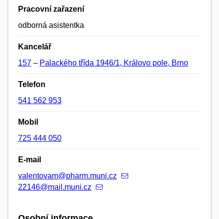
Pracovní zařazení
odborná asistentka
Kancelář
157
–
Palackého třída 1946/1, Královo pole, Brno
Telefon
541 562 953
Mobil
725 444 050
E-mail
valentovam@pharm.muni.cz
22146@mail.muni.cz
Osobní informace