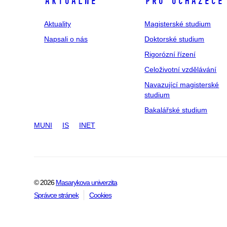
Aktuálně
Pro uchazeče
Aktuality
Magisterské studium
Napsali o nás
Doktorské studium
Rigorózní řízení
Celoživotní vzdělávání
Navazující magisterské
studium
Bakalářské studium
MUNI
IS
INET
© 2026
Masarykova univerzita
Správce stránek
Cookies