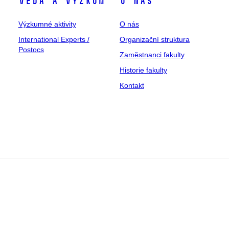
Věda a výzkum
O nás
Výzkumné aktivity
O nás
International Experts /
Organizační struktura
Postocs
Zaměstnanci fakulty
Historie fakulty
Kontakt