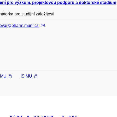
ení pro výzkum, projektovou podporu a doktorské studium
nátorka pro studijní záležitosti
ovai@pharm.muni.cz
l MU
IS MU