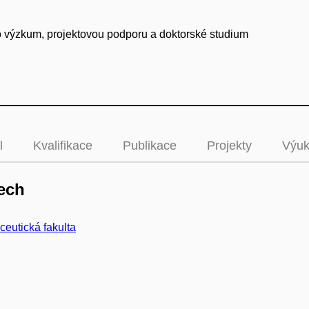
pro výzkum, projektovou podporu a doktorské studium
l
Kvalifikace
Publikace
Projekty
Výu
ech
eutická fakulta