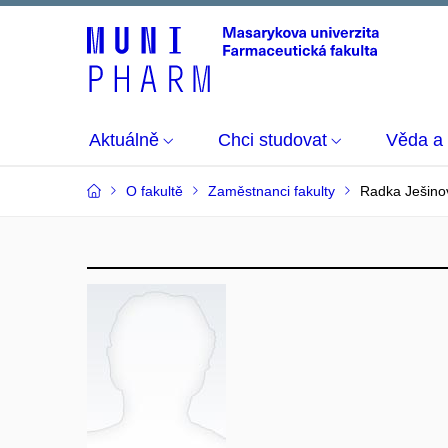
Aktuálně
Chci studovat
Věda a
O fakultě
Zaměstnanci fakulty
Radka Ješino