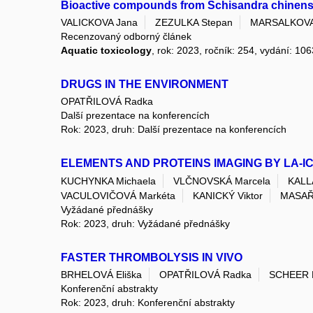
Bioactive compounds from Schisandra chinensis
VALICKOVA Jana
ZEZULKA Stepan
MARSALKOVA 
Recenzovaný odborný článek
Aquatic toxicology
, rok: 2023, ročník: 254, vydání: 10
DRUGS IN THE ENVIRONMENT
OPATŘILOVÁ Radka
Další prezentace na konferencích
Rok: 2023, druh: Další prezentace na konferencích
ELEMENTS AND PROTEINS IMAGING BY LA-
KUCHYNKA Michaela
VLČNOVSKÁ Marcela
KALL
VACULOVIČOVÁ Markéta
KANICKÝ Viktor
MASAŘÍ
Vyžádané přednášky
Rok: 2023, druh: Vyžádané přednášky
FASTER THROMBOLYSIS IN VIVO
BRHELOVÁ Eliška
OPATŘILOVÁ Radka
SCHEER 
Konferenční abstrakty
Rok: 2023, druh: Konferenční abstrakty