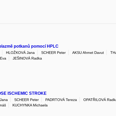
í plazmě potkanů pomocí HPLC
HLOŽKOVÁ Jana
SCHEER Peter
AKSU Ahmet Davut
TH
Eva
JEŠINOVÁ Radka
OSE ISCHEMIC STROKE
Jana
SCHEER Peter
PADRTOVÁ Tereza
OPATŘILOVÁ Radk
máš
KUCHYNKA Michaela