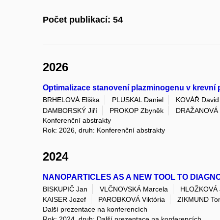
Počet publikací: 54
2026
Optimalizace stanovení plazminogenu v krevn
BRHELOVÁ Eliška
PLUSKAL Daniel
KOVÁŘ David
DAMBORSKÝ Jiří
PROKOP Zbyněk
DRAŽANOVÁ 
Konferenční abstrakty
Rok: 2026, druh: Konferenční abstrakty
2024
NANOPARTICLES AS A NEW TOOL TO DIAGN
BISKUPIČ Jan
VLČNOVSKÁ Marcela
HLOŽKOVÁ 
KAISER Jozef
PAROBKOVÁ Viktória
ZIKMUND To
Další prezentace na konferencích
Rok: 2024, druh: Další prezentace na konferencích