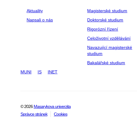
Aktuality
Magisterské studium
Napsali o nás
Doktorské studium
Rigorózní řízení
Celoživotní vzdělávání
Navazující magisterské
studium
Bakalářské studium
MUNI
IS
INET
© 2026
Masarykova univerzita
Správce stránek
Cookies