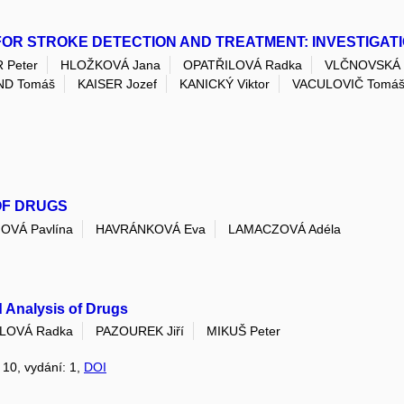
OR STROKE DETECTION AND TREATMENT: INVESTIGAT
 Peter
HLOŽKOVÁ Jana
OPATŘILOVÁ Radka
VLČNOVSKÁ 
ND Tomáš
KAISER Jozef
KANICKÝ Viktor
VACULOVIČ Tomá
 OF DRUGS
VÁ Pavlína
HAVRÁNKOVÁ Eva
LAMACZOVÁ Adéla
d Analysis of Drugs
LOVÁ Radka
PAZOUREK Jiří
MIKUŠ Peter
: 10, vydání: 1,
DOI