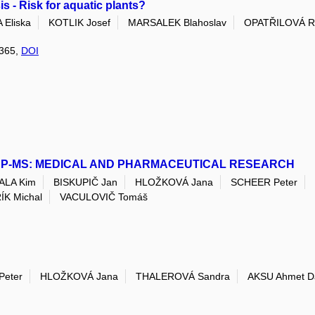
 - Risk for aquatic plants?
Eliska
KOTLIK Josef
MARSALEK Blahoslav
OPATŘILOVÁ R
6365,
DOI
ICP-MS: MEDICAL AND PHARMACEUTICAL RESEARCH
ALA Kim
BISKUPIČ Jan
HLOŽKOVÁ Jana
SCHEER Peter
K Michal
VACULOVIČ Tomáš
Peter
HLOŽKOVÁ Jana
THALEROVÁ Sandra
AKSU Ahmet D