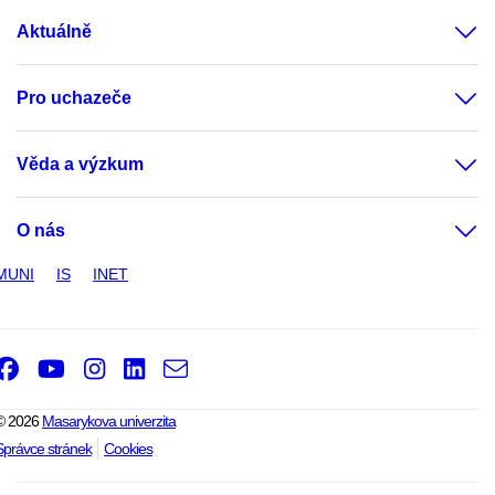
Aktuálně
Pro uchazeče
Věda a výzkum
O nás
MUNI
IS
INET
Facebook
Youtube
Instagram
LinkedIn
e-
Email
mail
© 2026
Masarykova univerzita
Správce stránek
Cookies