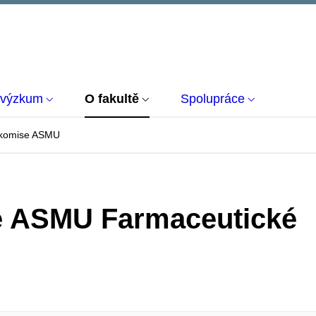
 výzkum
O fakultě
Spolupráce
í komise ASMU
se ASMU Farmaceutické