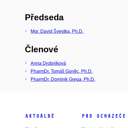
Předseda
Mgr. David Švestka, Ph.D.
Členové
Anna Drobníková
PharmDr. Tomáš Goněc, Ph.D.
PharmDr. Dominik Grega, Ph.D.
Aktuálně
Pro uchazeče