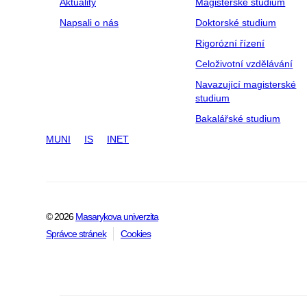
Aktuality
Magisterské studium
Napsali o nás
Doktorské studium
Rigorózní řízení
Celoživotní vzdělávání
Navazující magisterské
studium
Bakalářské studium
MUNI
IS
INET
© 2026
Masarykova univerzita
Správce stránek
Cookies