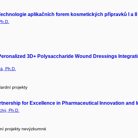
echnologie aplikačních forem kosmetických přípravků I a II 
Ph.D.
: Peronalized 3D+ Polysaccharide Wound Dressings Integra
á, Ph.D.
ardní projekty
rtnership for Excellence in Pharmaceutical Innovation and
chý, Ph.D.
ční projekty nevýzkumné