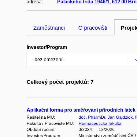
adresa:
Palackého třída 1946/1, 612 00 Br
Zaměstnanci
O pracovišti
Proje
Investor/Program
Celkový počet projektů: 7
Aplikační forma pro směřování přírodních látek 
Řešitel na MU:
doc. PharmDr. Jan Gajdziok, 
Fakulta / Pracoviště MU:
Farmaceutická fakulta
Období řešení:
3/2024 — 12/2026
Investor/Program:
Ministerstvo zemědělství ČR /