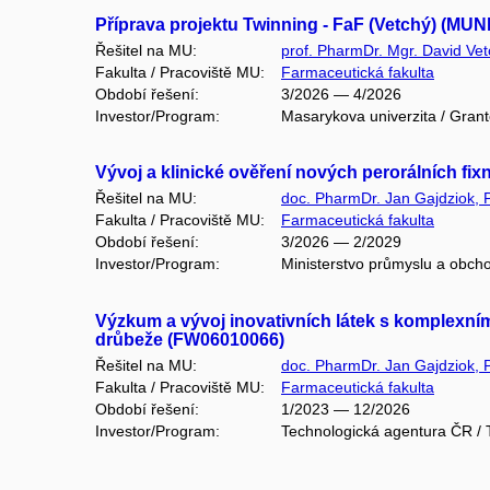
Příprava projektu Twinning - FaF (Vetchý) (MUN
Řešitel na MU:
prof. PharmDr. Mgr. David Vet
Fakulta / Pracoviště MU:
Farmaceutická fakulta
Období řešení:
3/2026 — 4/2026
Investor/Program:
Masarykova univerzita / Gran
Vývoj a klinické ověření nových perorálních fi
Řešitel na MU:
doc. PharmDr. Jan Gajdziok, 
Fakulta / Pracoviště MU:
Farmaceutická fakulta
Období řešení:
3/2026 — 2/2029
Investor/Program:
Ministerstvo průmyslu a obc
Výzkum a vývoj inovativních látek s komplexním
drůbeže (FW06010066)
Řešitel na MU:
doc. PharmDr. Jan Gajdziok, 
Fakulta / Pracoviště MU:
Farmaceutická fakulta
Období řešení:
1/2023 — 12/2026
Investor/Program:
Technologická agentura ČR 