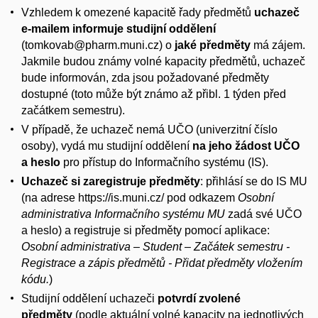
Vzhledem k omezené kapacitě řady předmětů
uchazeč
e-mailem informuje studijní oddělení
(tomkovab@pharm.muni.cz) o
jaké předměty
má zájem.
Jakmile budou známy volné kapacity předmětů, uchazeč
bude informován, zda jsou požadované předměty
dostupné (toto může být známo až přibl. 1 týden před
začátkem semestru).
V případě, že uchazeč nemá UČO (univerzitní číslo
osoby), vydá mu studijní oddělení
na jeho žádost
UČO
a heslo
pro přístup do Informačního systému (IS).
Uchazeč si zaregistruje předměty
: přihlásí se do IS MU
(na adrese https://is.muni.cz/ pod odkazem
Osobní
administrativa Informačního systému MU
zadá své UČO
a heslo) a registruje si předměty pomocí aplikace:
Osobní administrativa – Student – Začátek semestru -
Registrace a zápis předmětů - Přidat předměty vložením
kódu.
)
Studijní oddělení uchazeči
potvrdí zvolené
předměty
(podle aktuální volné kapacity na jednotlivých