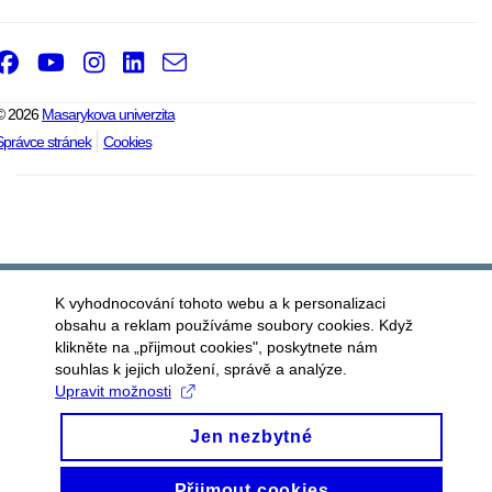
Facebook
Youtube
Instagram
LinkedIn
e-
Email
mail
© 2026
Masarykova univerzita
Správce stránek
Cookies
K vyhodnocování tohoto webu a k personalizaci
obsahu a reklam používáme soubory cookies. Když
klikněte na „přijmout cookies", poskytnete nám
souhlas k jejich uložení, správě a analýze.
Upravit možnosti
Jen nezbytné
Přijmout cookies