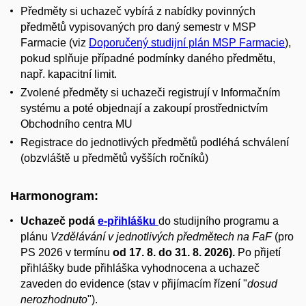
Předměty si uchazeč vybírá z nabídky povinných
předmětů vypisovaných pro daný semestr v MSP
Farmacie (viz
Doporučený studijní plán MSP Farmacie
),
pokud splňuje případné podmínky daného předmětu,
např. kapacitní limit.
Zvolené předměty si uchazeči registrují v Informačním
systému a poté objednají a zakoupí prostřednictvím
Obchodního centra MU
Registrace do jednotlivých předmětů podléhá schválení
(obzvláště u předmětů vyšších ročníků)
Harmonogram:
Uchazeč podá
e-přihlášku
do studijního programu a
plánu
Vzdělávání v jednotlivých předmětech na FaF
(pro
PS 2026 v termínu
od 17
. 8. do 31. 8. 2026).
Po přijetí
přihlášky bude přihláška vyhodnocena a uchazeč
zaveden do evidence (stav v přijímacím řízení "
dosud
nerozhodnuto
").