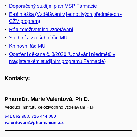
Doporučený studijní plán MSP Farmacie
E-přihláška (Vzdělávání v jednotlivých předmětech -
CŽV program)
Řád celoživotního vzdělávání
Studijní a zkušební řád MU
Knihovní řád MU
Opatření děkana č. 3/2020 (Uznávání předmětů v
magisterském studijním programu Farmacie)
Kontakty:
PharmDr. Marie Valentová, Ph.D.
Vedoucí Institutu celoživotního vzdělávání FaF
541 562 953
,
725 444 050
valentovam@pharm.muni.cz