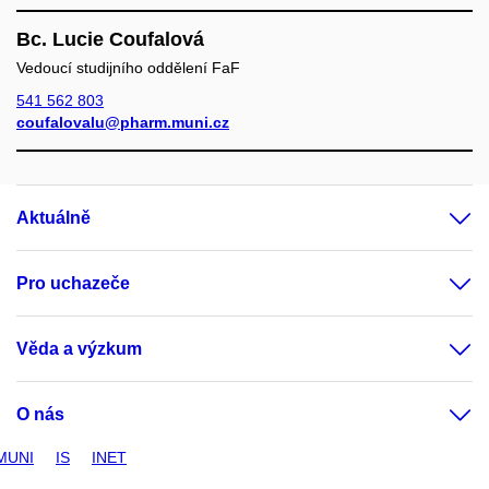
Bc. Lucie Coufalová
Vedoucí studijního oddělení FaF
541 562 803
coufalovalu@pharm.muni.cz
Aktuálně
Pro uchazeče
Věda a výzkum
O nás
MUNI
IS
INET