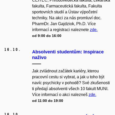
CEITEC, Přírodovědecká fakulta, Lékařská
fakulta, Farmaceutická fakulta, Fakulta
sportovních studií a Ústav výpočetní
techniky. Na akci za nás promluví doc.
PharmDr. Jan Gajdziok, Ph.D. Více
informací a registraci naleznete
zde.
od 9:00 do 16:00
16.
10.
Absolventi studentům: Inspirace
naživo
Jak zvládnout začátek kariéry, kterou
pracovní cestu si vybrat, a jak u toho být
navíc psychicky v pohodě? Své zkušenosti
ti předají absolventi všech 10 fakult MUNI.
Více informací o akci nalezneš
zde.
od 11:00 do 19:00
16.
10.