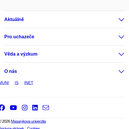
Aktuálně
Pro uchazeče
Věda a výzkum
O nás
MUNI
IS
INET
Facebook
Youtube
Instagram
LinkedIn
e-
Email
mail
© 2026
Masarykova univerzita
Správce stránek
Cookies