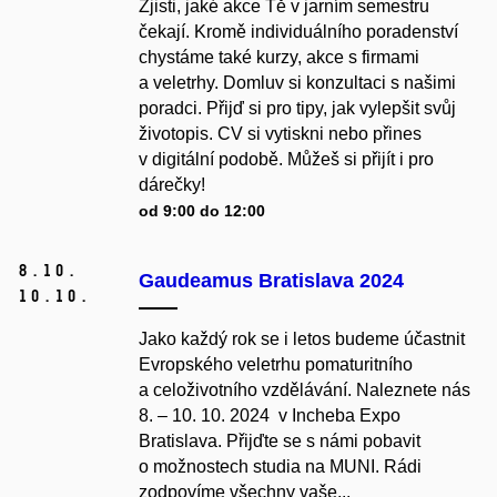
Zjisti, jaké akce Tě v jarním semestru
čekají. Kromě individuálního poradenství
chystáme také kurzy, akce s firmami
a veletrhy. Domluv si konzultaci s našimi
poradci. Přijď si pro tipy, jak vylepšit svůj
životopis. CV si vytiskni nebo přines
v digitální podobě. Můžeš si přijít i pro
dárečky!
od 9:00 do 12:00
8.
10.
Gaudeamus Bratislava 2024
10.
10.
Jako každý rok se i letos budeme účastnit
Evropského veletrhu pomaturitního
a celoživotního vzdělávání. Naleznete nás
8. – 10. 10. 2024 v Incheba Expo
Bratislava. Přijďte se s námi pobavit
o možnostech studia na MUNI. Rádi
zodpovíme všechny vaše...