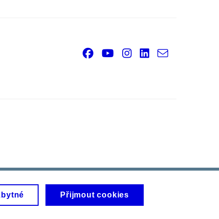
Facebook
Youtube
Instagram
LinkedIn
e-
Email
mail
zbytné
Přijmout cookies