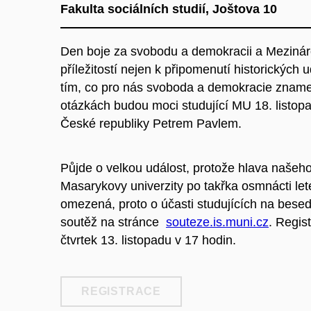
Fakulta sociálních studií, Joštova 10
Den boje za svobodu a demokracii a Mezinár
příležitostí nejen k připomenutí historických u
tím, co pro nás svoboda a demokracie zname
otázkách budou moci studující MU 18. listop
České republiky Petrem Pavlem.
Půjde o velkou událost, protože hlava našeho
Masarykovy univerzity po takřka osmnácti let
omezená, proto o účasti studujících na bese
soutěž na stránce
souteze.is.muni.cz
. Regis
čtvrtek 13. listopadu v 17 hodin.
REGISTRACE