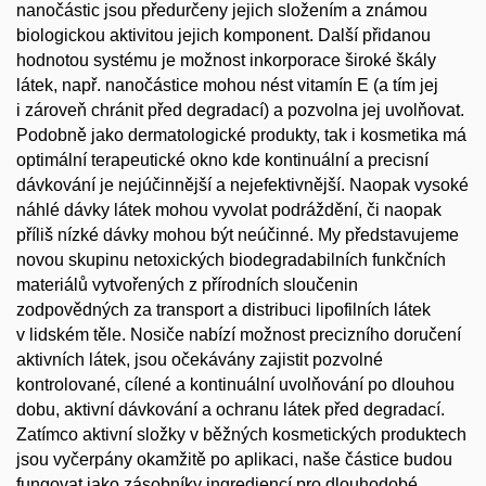
nanočástic jsou předurčeny jejich složením a známou
biologickou aktivitou jejich komponent. Další přidanou
hodnotou systému je možnost inkorporace široké škály
látek, např. nanočástice mohou nést vitamín E (a tím jej
i zároveň chránit před degradací) a pozvolna jej uvolňovat.
Podobně jako dermatologické produkty, tak i kosmetika má
optimální terapeutické okno kde kontinuální a precisní
dávkování je nejúčinnější a nejefektivnější. Naopak vysoké
náhlé dávky látek mohou vyvolat podráždění, či naopak
příliš nízké dávky mohou být neúčinné. My představujeme
novou skupinu netoxických biodegradabilních funkčních
materiálů vytvořených z přírodních sloučenin
zodpovědných za transport a distribuci lipofilních látek
v lidském těle. Nosiče nabízí možnost precizního doručení
aktivních látek, jsou očekávány zajistit pozvolné
kontrolované, cílené a kontinuální uvolňování po dlouhou
dobu, aktivní dávkování a ochranu látek před degradací.
Zatímco aktivní složky v běžných kosmetických produktech
jsou vyčerpány okamžitě po aplikaci, naše částice budou
fungovat jako zásobníky ingrediencí pro dlouhodobé,